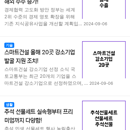
해외 수주 증가!
경제협력 고도화 방안 정부는 세계
부동산
외국어
교육
교통
생활
기타
2위 수준의 경제 영토 확장을 위해
기존 지식공유사업을 개선할 계획입…
2024-09-06
기술
스마트건설 올해 20곳 강소기업
발굴 지원 조치!
스마트건설 강소기업 선정 소식 국
토교통부는 최근 20개의 기업을 스
마트건설 강소기업으로 선정하였으며, …
2024-09-06
생활
추석 선물세트 실속형부터 프리
미엄까지 다양함!
추석 민생 선물세트 행사 농림축산