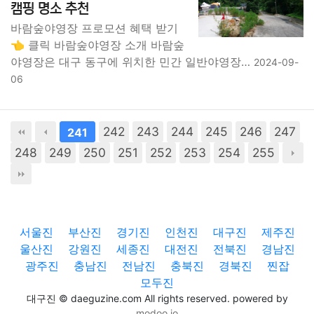
캠핑 명소 추천
바람숲야영장 프로모션 혜택 받기
👈 클릭 바람숲야영장 소개 바람숲
야영장은 대구 동구에 위치한 민간 일반야영장…
2024-09-
06
242
243
244
245
246
247
241
248
249
250
251
252
253
254
255
서울진
부산진
경기진
인천진
대구진
제주진
울산진
강원진
세종진
대전진
전북진
경남진
광주진
충남진
전남진
충북진
경북진
찐잡
모두진
대구진 © daeguzine.com All rights reserved. powered by
modoo.io