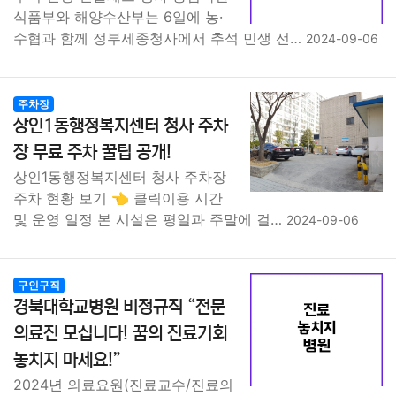
식품부와 해양수산부는 6일에 농·
수협과 함께 정부세종청사에서 추석 민생 선…
2024-09-06
주차장
상인1동행정복지센터 청사 주차
장 무료 주차 꿀팁 공개!
상인1동행정복지센터 청사 주차장
주차 현황 보기 👈 클릭이용 시간
및 운영 일정 본 시설은 평일과 주말에 걸…
2024-09-06
구인구직
경북대학교병원 비정규직 “전문
의료진 모십니다! 꿈의 진료기회
놓치지 마세요!”
2024년 의료요원(진료교수/진료의