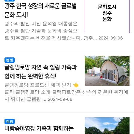
광주 한국 성장의 새로운 글로벌
문화 도시!
광주의 발전 비전 윤석열 대통령은
광주를 첨단 기술과 문화의 중심으
로 키우겠다는 비전을 제시했습니다. 광주…
2024-09-06
캠핑
글램핑로망 자연 속 힐링 가족과
함께 하는 완벽한 휴식!
글램핑로망 프로모션 혜택 받기 👈
클릭 글램핑로망 소개 글램핑로망은 산속의 평온한 환경에
서 뛰어난 글램핑 …
2024-09-06
캠핑
바람숲야영장 가족과 함께하는