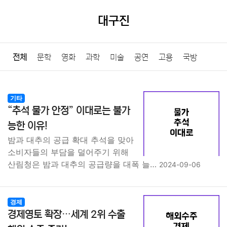
대구진
전체
문학
영화
과학
미술
공연
고용
국방
법률
음악
드라마
보험
연예인
만화
환경
보건
기타
“추석 물가 안정” 이대로는 불가
질병
가요
방송
일상
주식
암호화폐
블록체인
능한 이유!
밤과 대추의 공급 확대 추석을 맞아
결혼
육아
반려동물
패션
미용
증권
인테리어
소비자들의 부담을 덜어주기 위해
산림청은 밤과 대추의 공급량을 대폭 늘…
2024-09-06
요리
상품리뷰
원예
금융
게임
스포츠
사진
대출
자동차
취미
여행
맛집
IT
컴퓨터
기술
경제
경제영토 확장…세계 2위 수출
종교
사회
정치
건강
의료
의학
경제
마케팅