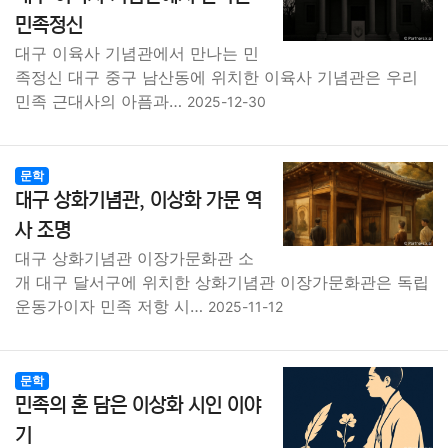
종교
사회
정치
건강
의료
의학
경제
마케팅
민족정신
대구 이육사 기념관에서 만나는 민
부동산
외국어
교육
교통
생활
기타
족정신 대구 중구 남산동에 위치한 이육사 기념관은 우리
민족 근대사의 아픔과…
2025-12-30
문학
대구 상화기념관, 이상화 가문 역
사 조명
대구 상화기념관 이장가문화관 소
개 대구 달서구에 위치한 상화기념관 이장가문화관은 독립
운동가이자 민족 저항 시…
2025-11-12
문학
민족의 혼 담은 이상화 시인 이야
기