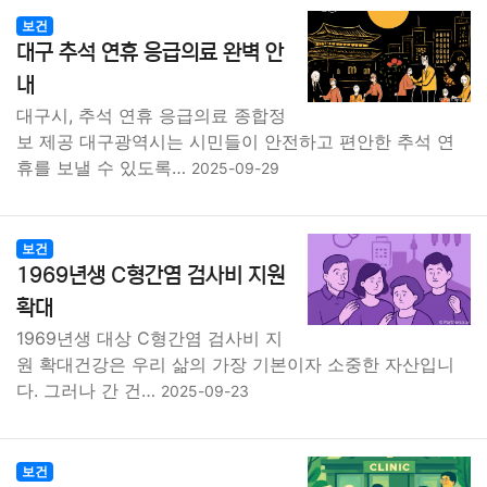
보건
대구 추석 연휴 응급의료 완벽 안
내
대구시, 추석 연휴 응급의료 종합정
보 제공 대구광역시는 시민들이 안전하고 편안한 추석 연
휴를 보낼 수 있도록…
2025-09-29
보건
1969년생 C형간염 검사비 지원
확대
1969년생 대상 C형간염 검사비 지
원 확대건강은 우리 삶의 가장 기본이자 소중한 자산입니
다. 그러나 간 건…
2025-09-23
보건