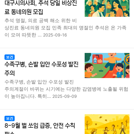
대구시의사회, 추석 당일 비상진
료 동네의원 모집
추석 명절, 의료 공백 해소 위한 비
상진료 동네의원 모집 민족 최대의 명절인 추석은 온 가족
이 모여 따뜻한 …
2025-09-16
보건
수족구병, 손발 입안 수포성 발진
주의
수족구병, 손발 입안 수포성 발진
주의계절이 바뀌는 시기에는 다양한 감염병에 노출될 위험
이 높아집니다. 특히…
2025-09-09
보건
8-9월 벌 쏘임 급증, 안전 수칙