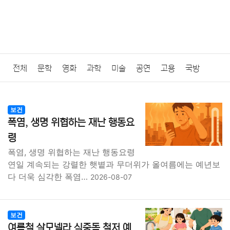
전체
문학
영화
과학
미술
공연
고용
국방
법률
음악
드라마
보험
연예인
만화
환경
보건
보건
폭염, 생명 위협하는 재난 행동요
질병
가요
방송
일상
주식
암호화폐
블록체인
령
폭염, 생명 위협하는 재난 행동요령
결혼
육아
반려동물
패션
미용
증권
인테리어
연일 계속되는 강렬한 햇볕과 무더위가 올여름에는 예년보
다 더욱 심각한 폭염…
2026-08-07
요리
상품리뷰
원예
금융
게임
스포츠
사진
대출
자동차
취미
여행
맛집
IT
컴퓨터
기술
보건
여름철 살모넬라 식중독 철저 예