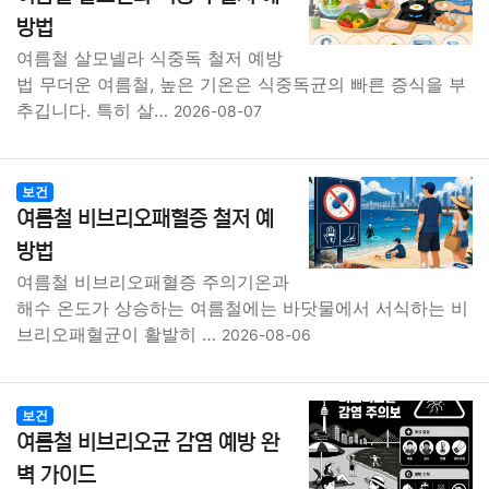
종교
사회
정치
건강
의료
의학
경제
마케팅
방법
여름철 살모넬라 식중독 철저 예방
부동산
외국어
교육
교통
생활
기타
법 무더운 여름철, 높은 기온은 식중독균의 빠른 증식을 부
추깁니다. 특히 살…
2026-08-07
보건
여름철 비브리오패혈증 철저 예
방법
여름철 비브리오패혈증 주의기온과
해수 온도가 상승하는 여름철에는 바닷물에서 서식하는 비
브리오패혈균이 활발히 …
2026-08-06
보건
여름철 비브리오균 감염 예방 완
벽 가이드