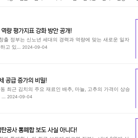
패션
미용
증권
인테리어
요리
상품리뷰
원예
금융
역량 평가지표 강화 방안 공개!
정치
건강
의료
의학
경제
마케팅
부동산
외국어
창출 정부는 신노년 세대의 경력과 역량에 맞는 새로운 일자
력하고 있…
2024-09-04
세 공급 증가의 비밀!
동 최근 김치의 주요 재료인 배추, 마늘, 고추의 가격이 상승
 …
2024-09-04
탄공사 통폐합 보도 사실 아니다!