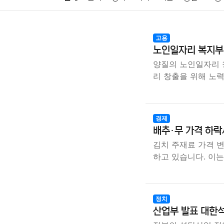
암호화폐
블록체인
결혼
육아
반려동물
고용
노인일자리 복지부 
여행
맛집
IT
컴퓨터
기술
종교
사회
양질의 노인일자리 
리 창출을 위해 노
경제
배추·무 가격 하락
김치 주재료 가격 변
하고 있습니다. 이는
정치
산업부 발표 대한석