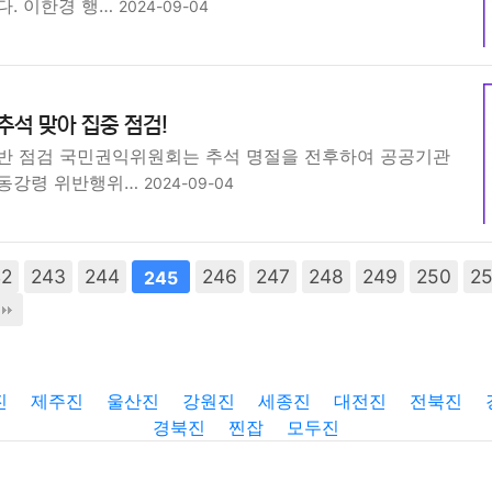
다. 이한경 행…
2024-09-04
추석 맞아 집중 점검!
반 점검 국민권익위원회는 추석 명절을 전후하여 공공기관
행동강령 위반행위…
2024-09-04
42
243
244
246
247
248
249
250
25
245
진
제주진
울산진
강원진
세종진
대전진
전북진
경북진
찐잡
모두진