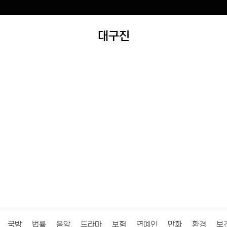
대구진
국방
법률
음악
드라마
보험
연예인
만화
환경
보