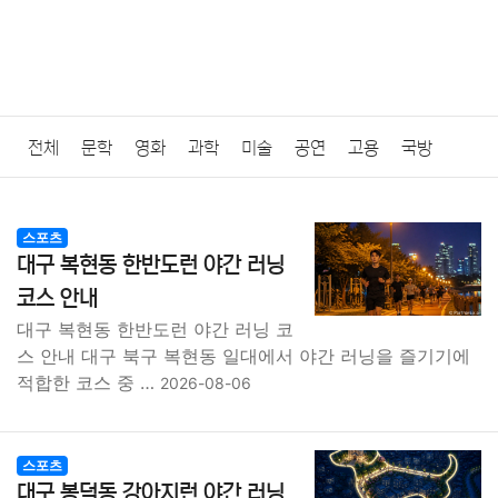
전체
문학
영화
과학
미술
공연
고용
국방
법률
음악
드라마
보험
연예인
만화
환경
보건
스포츠
대구 복현동 한반도런 야간 러닝
질병
가요
방송
일상
주식
암호화폐
블록체인
코스 안내
대구 복현동 한반도런 야간 러닝 코
결혼
육아
반려동물
패션
미용
증권
인테리어
스 안내 대구 북구 복현동 일대에서 야간 러닝을 즐기기에
적합한 코스 중 …
2026-08-06
요리
상품리뷰
원예
금융
게임
스포츠
사진
대출
자동차
취미
여행
맛집
IT
컴퓨터
기술
스포츠
대구 봉덕동 강아지런 야간 러닝