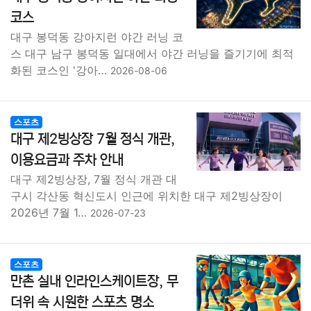
종교
사회
정치
건강
의료
의학
경제
마케팅
코스
대구 봉덕동 강아지런 야간 러닝 코
부동산
외국어
교육
교통
생활
기타
스 대구 남구 봉덕동 일대에서 야간 러닝을 즐기기에 최적
화된 코스인 '강아…
2026-08-06
스포츠
대구 제2빙상장 7월 정식 개관,
이용요금과 주차 안내
대구 제2빙상장, 7월 정식 개관 대
구시 각산동 혁신도시 인근에 위치한 대구 제2빙상장이
2026년 7월 1…
2026-07-23
스포츠
만촌 실내 인라인스케이트장, 무
더위 속 시원한 스포츠 명소