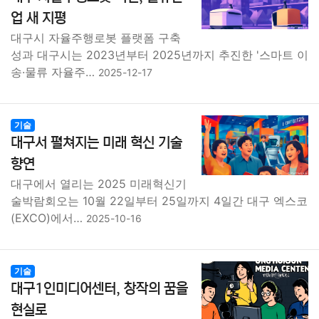
종교
사회
정치
건강
의료
의학
경제
마케팅
업 새 지평
대구시 자율주행로봇 플랫폼 구축
부동산
외국어
교육
교통
생활
기타
성과 대구시는 2023년부터 2025년까지 추진한 '스마트 이
송·물류 자율주…
2025-12-17
기술
대구서 펼쳐지는 미래 혁신 기술
향연
대구에서 열리는 2025 미래혁신기
술박람회오는 10월 22일부터 25일까지 4일간 대구 엑스코
(EXCO)에서…
2025-10-16
기술
대구1인미디어센터, 창작의 꿈을
현실로