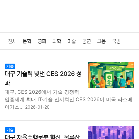
전체
문학
영화
과학
미술
공연
고용
국방
법률
음악
드라마
보험
연예인
만화
환경
보건
기술
대구 기술력 빛낸 CES 2026 성
질병
가요
방송
일상
주식
암호화폐
블록체인
과
대구, CES 2026에서 기술 경쟁력
결혼
육아
반려동물
패션
미용
증권
인테리어
입증세계 최대 IT·기술 전시회인 CES 2026이 미국 라스베
이거스…
2026-01-20
요리
상품리뷰
원예
금융
게임
스포츠
사진
대출
자동차
취미
여행
맛집
IT
컴퓨터
기술
기술
대구 자율주행로봇 혁신, 물류산