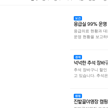
암호화폐
블록체인
결혼
육아
반려동물
보건
응급실 99% 운영
여행
맛집
IT
컴퓨터
기술
종교
사회
응급의료 현황과 대
운영 현황을 보고하
경제
넉넉한 추석 장바
추석 장바구니 할인
고 있습니다. 추석
캠핑
진밭골야영장 캠핑의