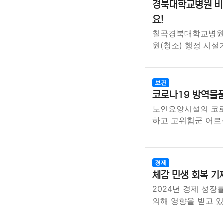
경북대학교병원 비
요!
칠곡경북대학교병원 
원(청소) 행정 시설
보건
코로나19 방역물품
노인요양시설의 코로
하고 고위험군 어
경제
체감 민생 회복 기
2024년 경제 성장
의해 영향을 받고 