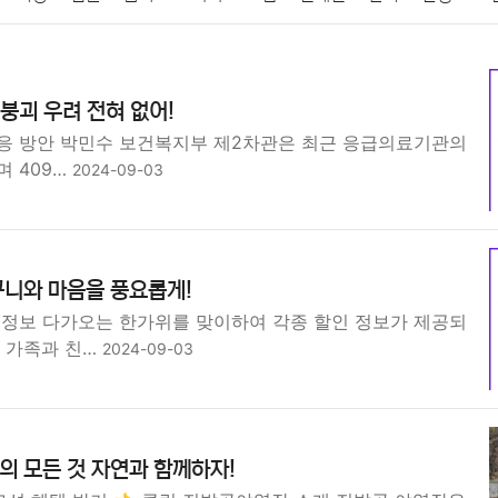
패션
미용
증권
인테리어
요리
상품리뷰
원예
금융
 붕괴 우려 전혀 없어!
정치
건강
의료
의학
경제
마케팅
부동산
외국어
응 방안 박민수 보건복지부 제2차관은 최근 응급의료기관의
며 409…
2024-09-03
구니와 마음을 풍요롭게!
 정보 다가오는 한가위를 맞이하여 각종 할인 정보가 제공되
은 가족과 친…
2024-09-03
 모든 것 자연과 함께하자!