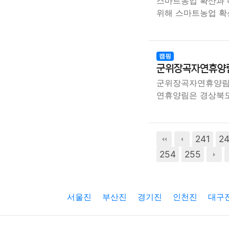
스마트농업 확산과 
위해 스마트농업 확
캠핑
군위장곡자연휴양림
군위장곡자연휴양림 
연휴양림은 경상북도
241
2
254
255
서울진
부산진
경기진
인천진
대구