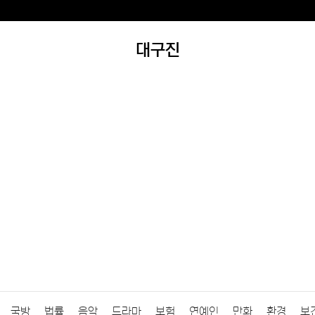
대구진
국방
법률
음악
드라마
보험
연예인
만화
환경
보