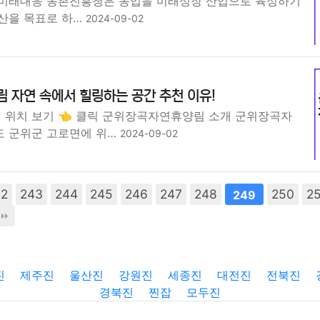
미래대응 농촌진흥청은 농업을 미래성장 산업으로 육성하기
산을 목표로 하…
2024-09-02
 자연 속에서 힐링하는 공간 추천 이유!
위치 보기 👈 클릭 군위장곡자연휴양림 소개 군위장곡자
 군위군 고로면에 위…
2024-09-02
42
243
244
245
246
247
248
250
2
249
진
제주진
울산진
강원진
세종진
대전진
전북진
경북진
찐잡
모두진