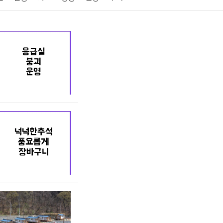
게임
스포츠
사진
대출
자동차
취미
교육
교통
생활
기타