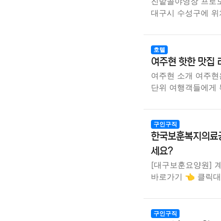
진밭골야영장 프로모
대구시 수성구에 위
호텔
여주현 핫한 맛집 
여주현 소개 여주현
단위 여행객들에게 
구인구직
한국보훈복지의료공
세요?
[대구보훈요양원] 
바로가기 👈 클릭
구인구직