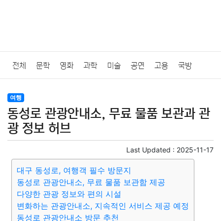
전체
문학
영화
과학
미술
공연
고용
국방
법률
음악
드라마
보험
연예인
만화
환경
보건
여행
동성로 관광안내소, 무료 물품 보관과 관
질병
가요
방송
일상
주식
암호화폐
블록체인
광 정보 허브
결혼
육아
반려동물
패션
미용
증권
인테리어
Last Updated :
2025-11-17
대구 동성로, 여행객 필수 방문지
요리
상품리뷰
원예
금융
게임
스포츠
사진
동성로 관광안내소, 무료 물품 보관함 제공
다양한 관광 정보와 편의 시설
대출
자동차
취미
여행
맛집
IT
컴퓨터
기술
변화하는 관광안내소, 지속적인 서비스 제공 예정
동성로 관광안내소 방문 추천