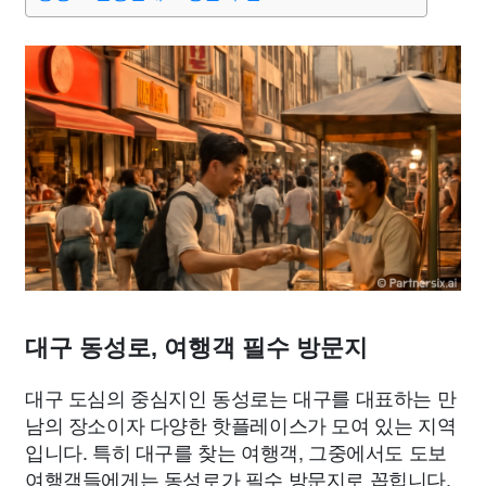
종교
사회
정치
건강
의료
의학
경제
마케팅
부동산
외국어
교육
교통
생활
기타
대구 동성로, 여행객 필수 방문지
대구 도심의 중심지인 동성로는 대구를 대표하는 만
남의 장소이자 다양한 핫플레이스가 모여 있는 지역
입니다. 특히 대구를 찾는 여행객, 그중에서도 도보
여행객들에게는 동성로가 필수 방문지로 꼽힙니다.