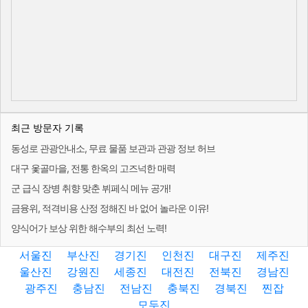
최근 방문자 기록
동성로 관광안내소, 무료 물품 보관과 관광 정보 허브
대구 옻골마을, 전통 한옥의 고즈넉한 매력
군 급식 장병 취향 맞춘 뷔페식 메뉴 공개!
금융위, 적격비용 산정 정해진 바 없어 놀라운 이유!
양식어가 보상 위한 해수부의 최선 노력!
서울진
부산진
경기진
인천진
대구진
제주진
울산진
강원진
세종진
대전진
전북진
경남진
광주진
충남진
전남진
충북진
경북진
찐잡
모두진