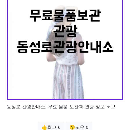
동성로 관광안내소, 무료 물품 보관과 관광 정보 허브
👍최고
😗오우
0
0