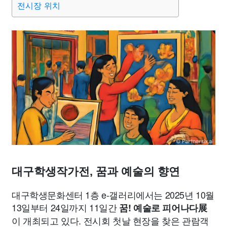
전시장 위치
종교
사회
정치
건강
의료
의학
경제
마케팅
부동산
외국어
교육
교통
생활
기타
대구학생작가전, 꿈과 예술의 향연
대구학생문화센터 1층 e-갤러리에서는 2025년 10월
13일부터 24일까지 11일간
꿈! 예술로 피어나다展
이 개최되고 있다. 전시회 첫날 현장을 찾은 관람객