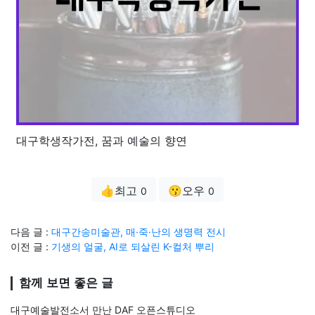
대구학생작가전, 꿈과 예술의 향연
👍최고
😗오우
0
0
다음 글 :
대구간송미술관, 매·죽·난의 생명력 전시
이전 글 :
기생의 얼굴, AI로 되살린 K-컬처 뿌리
함께 보면 좋은 글
대구예술발전소서 만난 DAF 오픈스튜디오