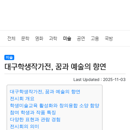
전체
문학
영화
과학
미술
공연
고용
국방
법률
음악
드라마
보험
연예인
만화
환경
보건
미술
대구학생작가전, 꿈과 예술의 향연
질병
가요
방송
일상
주식
암호화폐
블록체인
Last Updated :
2025-11-03
결혼
육아
반려동물
패션
미용
증권
인테리어
대구학생작가전, 꿈과 예술의 향연
전시회 개요
요리
상품리뷰
원예
금융
게임
스포츠
사진
학생미술교육 활성화와 창의융합 소양 함양
참여 학생과 작품 특징
대출
자동차
취미
여행
맛집
IT
컴퓨터
기술
다양한 표현과 관람 경험
전시회의 의미