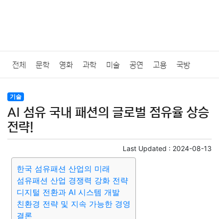
전체
문학
영화
과학
미술
공연
고용
국방
법률
음악
드라마
보험
연예인
만화
환경
보건
기술
AI 섬유 국내 패션의 글로벌 점유율 상승
질병
가요
방송
일상
주식
암호화폐
블록체인
전략!
결혼
육아
반려동물
패션
미용
증권
인테리어
Last Updated :
2024-08-13
한국 섬유패션 산업의 미래
요리
상품리뷰
원예
금융
게임
스포츠
사진
섬유패션 산업 경쟁력 강화 전략
디지털 전환과 AI 시스템 개발
대출
자동차
취미
여행
맛집
IT
컴퓨터
기술
친환경 전략 및 지속 가능한 경영
결론