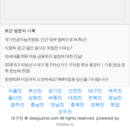
최근 방문자 기록
국가인공지능위원회, 민간-정부 협력으로 AI 혁신!
식중독 경고! 끓인 음식도 위험한 이유는?
전세대출 DSR 적용 금융위의 결정에 대한 진실!
2026 6.3 지방선거 대구 동구라선거구 구의원 후보 총정리｜기호·정당·경
력 한눈에 (5명)
한전KDN 비정규직 도전하세요! AMI작업원 당신을 기다립니다!
서울진
부산진
경기진
인천진
대구진
제주진
울산진
강원진
세종진
대전진
전북진
경남진
광주진
충남진
전남진
충북진
경북진
찐잡
모두진
대구진 © daeguzine.com All rights reserved. powered by
modoo.io