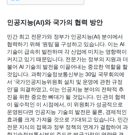
종교
사회
정치
건강
의료
의학
경제
마케팅
부동산
외국어
교육
교통
생활
기타
인공지능(AI)와 국가의 협력 방안
민간 최고 전문가와 정부가 인공지능(AI) 분야에서
협력하기 위해 ‘원팀’을 구성하고 있습니다. 이는 AI
기술이 급속히 발전하며 각 산업에 미치는 영향력이
커지고 있기 때문입니다. 전문가는 정부의 지원과 더
불어 AI 기술의 발전을 이끌어내는 중요한 역할을 할
것입니다. 과학기술정보통신부는 30일 국무회의에
서 ‘국가인공지능위원회 설치 및 운영에 관한 규정
안’을 의결하였고, 이는 인공지능 분야의 전략적 추
진을 위한 중요한 뼈대가 될 것입니다. 민·관의 협력
이 필수적인 이 시점에서, 이 위원회가 성공적으로
운영된다면 인공지능 기술의 발전은 물론, 경제적인
효과를 크게 가져올 것으로 기대되고 있습니다. 민간
전문 지식의 접목과 정부 정책의 연계가 결합하여 과
학기술정보통신부의 주도로 범국가적인 역량을 결