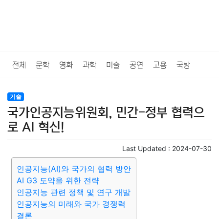
전체
문학
영화
과학
미술
공연
고용
국방
법률
음악
드라마
보험
연예인
만화
환경
보건
기술
국가인공지능위원회, 민간-정부 협력으
질병
가요
방송
일상
주식
암호화폐
블록체인
로 AI 혁신!
결혼
육아
반려동물
패션
미용
증권
인테리어
Last Updated :
2024-07-30
인공지능(AI)와 국가의 협력 방안
요리
상품리뷰
원예
금융
게임
스포츠
사진
AI G3 도약을 위한 전략
인공지능 관련 정책 및 연구 개발
대출
자동차
취미
여행
맛집
IT
컴퓨터
기술
인공지능의 미래와 국가 경쟁력
결론