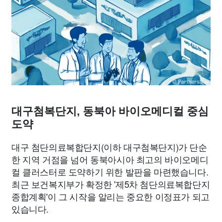
종교
사회
정치
건강
의료
의학
경제
마케팅
부동산
외국어
교육
교통
생활
기타
대구첨복단지, 동북아 바이오메디컬 중심
도약
대구 첨단의료복합단지(이하 대구첨복단지)가 단순
한 지역 거점을 넘어 동북아시아 최고의 바이오메디
컬 클러스터로 도약하기 위한 발판을 마련했습니다.
최근 보건복지부가 확정한 '제5차 첨단의료복합단지
종합계획'이 그 시작을 알리는 중요한 이정표가 되고
있습니다.