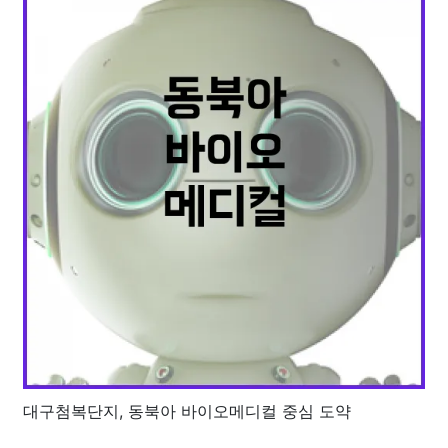
대구첨복단지, 동북아 바이오메디컬 중심 도약