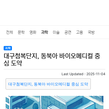
전체
문학
영화
과학
미술
공연
고용
국방
법률
음악
드라마
보험
연예인
만화
환경
보건
과학
대구첨복단지, 동북아 바이오메디컬 중
질병
가요
방송
일상
주식
암호화폐
블록체인
심 도약
결혼
육아
반려동물
패션
미용
증권
인테리어
Last Updated :
2025-11-04
대구첨복단지, 동북아 바이오메디컬 중심 도약
요리
상품리뷰
원예
금융
게임
스포츠
사진
대출
자동차
취미
여행
맛집
IT
컴퓨터
기술