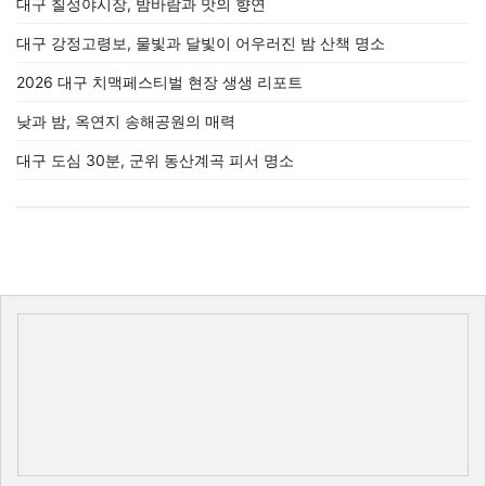
대구 칠성야시장, 밤바람과 맛의 향연
대구 강정고령보, 물빛과 달빛이 어우러진 밤 산책 명소
2026 대구 치맥페스티벌 현장 생생 리포트
낮과 밤, 옥연지 송해공원의 매력
대구 도심 30분, 군위 동산계곡 피서 명소