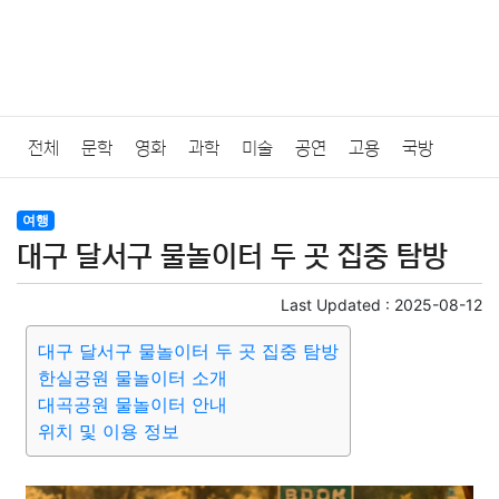
전체
문학
영화
과학
미술
공연
고용
국방
법률
음악
드라마
보험
연예인
만화
환경
보건
여행
대구 달서구 물놀이터 두 곳 집중 탐방
질병
가요
방송
일상
주식
암호화폐
블록체인
Last Updated :
2025-08-12
결혼
육아
반려동물
패션
미용
증권
인테리어
대구 달서구 물놀이터 두 곳 집중 탐방
한실공원 물놀이터 소개
요리
상품리뷰
원예
금융
게임
스포츠
사진
대곡공원 물놀이터 안내
위치 및 이용 정보
대출
자동차
취미
여행
맛집
IT
컴퓨터
기술