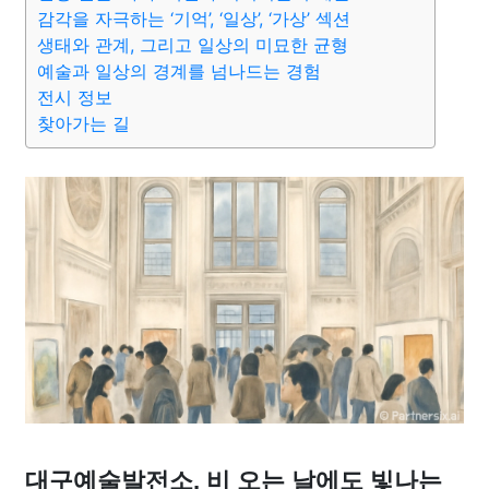
종교
사회
정치
건강
의료
의학
경제
마케팅
감각을 자극하는 ‘기억’, ‘일상’, ‘가상’ 섹션
생태와 관계, 그리고 일상의 미묘한 균형
예술과 일상의 경계를 넘나드는 경험
부동산
외국어
교육
교통
생활
기타
전시 정보
찾아가는 길
대구예술발전소, 비 오는 날에도 빛나는