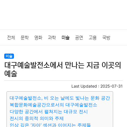
전체
문학
영화
과학
미술
공연
고용
국방
법률
음악
드라마
보험
연예인
만화
환경
보건
미술
대구예술발전소에서 만나는 지금 이곳의
질병
가요
방송
일상
주식
암호화폐
블록체인
예술
결혼
육아
반려동물
패션
미용
증권
인테리어
Last Updated :
2025-07-31
대구예술발전소, 비 오는 날에도 빛나는 문화 공간
요리
상품리뷰
원예
금융
게임
스포츠
사진
복합문화예술공간으로서의 대구예술발전소
다양한 공간에서 펼쳐지는 대규모 전시
대출
자동차
취미
여행
맛집
IT
컴퓨터
기술
전시의 중의적 의미와 주제
인상 깊은 ‘자아’ 섹션과 이어지는 주제들