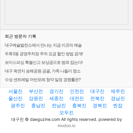
최근 방문자 기록
대구예술발전소에서 만나는 지금 이곳의 예술
두류3동 공영주차장 주차 요금 할인 방법 공개!
보이스피싱 특별신고 보상금으로 범죄 잡는다!
대구 옥연지 송해공원 금굴, 가족 나들이 명소
수성 센트레빌 어반포레 청약 일정 경쟁률은?
서울진
부산진
경기진
인천진
대구진
제주진
울산진
강원진
세종진
대전진
전북진
경남진
광주진
충남진
전남진
충북진
경북진
찐잡
모두진
대구진 © daeguzine.com All rights reserved. powered by
modoo.io