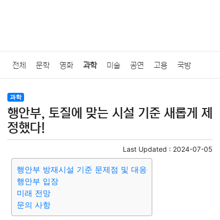
전체
문학
영화
과학
미술
공연
고용
국방
법률
음악
드라마
보험
연예인
만화
환경
보건
과학
행안부, 토질에 맞는 시설 기준 새롭게 제
질병
가요
방송
일상
주식
암호화폐
블록체인
정했다!
결혼
육아
반려동물
패션
미용
증권
인테리어
Last Updated :
2024-07-05
행안부 방재시설 기준 문제점 및 대응
요리
상품리뷰
원예
금융
게임
스포츠
사진
행안부 입장
미래 전망
대출
자동차
취미
여행
맛집
IT
컴퓨터
기술
문의 사항