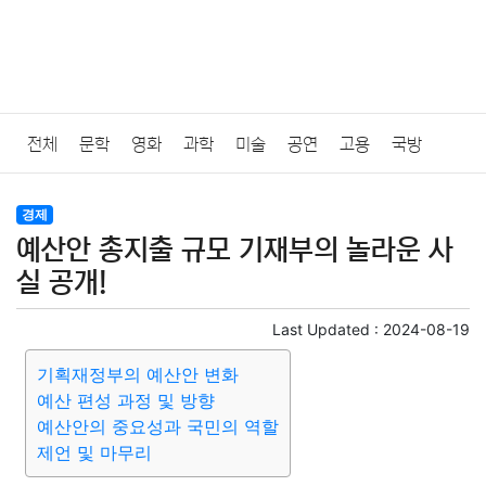
전체
문학
영화
과학
미술
공연
고용
국방
법률
음악
드라마
보험
연예인
만화
환경
보건
경제
예산안 총지출 규모 기재부의 놀라운 사
질병
가요
방송
일상
주식
암호화폐
블록체인
실 공개!
결혼
육아
반려동물
패션
미용
증권
인테리어
Last Updated :
2024-08-19
기획재정부의 예산안 변화
요리
상품리뷰
원예
금융
게임
스포츠
사진
예산 편성 과정 및 방향
예산안의 중요성과 국민의 역할
대출
자동차
취미
여행
맛집
IT
컴퓨터
기술
제언 및 마무리