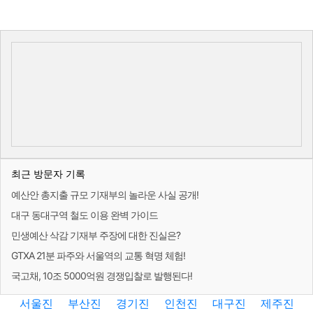
최근 방문자 기록
예산안 총지출 규모 기재부의 놀라운 사실 공개!
대구 동대구역 철도 이용 완벽 가이드
민생예산 삭감 기재부 주장에 대한 진실은?
GTXA 21분 파주와 서울역의 교통 혁명 체험!
국고채, 10조 5000억원 경쟁입찰로 발행된다!
서울진
부산진
경기진
인천진
대구진
제주진