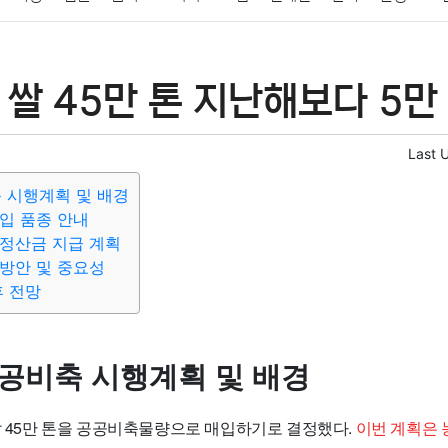
패션
미용
증권
인테리어
요리
상품리뷰
원예
금융
쌀 45만 톤 지난해보다 5만 
정치
건강
의료
의학
경제
마케팅
부동산
외국어
Last 
축 시행계획 및 배경
입 품종 안내
정산금 지급 계획
방안 및 중요성
후 전망
공공비축 시행계획 및 배경
 쌀 45만 톤을 공공비축물량으로 매입하기로 결정했다.
이번 계획은