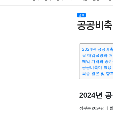
암호화폐
블록체인
결혼
육아
반려동물
경제
공공비축 
여행
맛집
IT
컴퓨터
기술
종교
사회
2024년 공공비
쌀 매입물량과 매
매입 가격과 중간
공공비축미 활용 
최종 결론 및 향
2024년 
정부는 2024년에