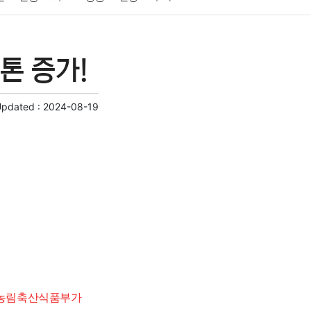
게임
스포츠
사진
대출
자동차
취미
톤 증가!
교육
교통
생활
기타
Updated :
2024-08-19
 농림축산식품부가