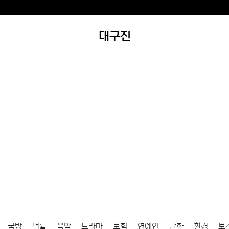
대구진
국방
법률
음악
드라마
보험
연예인
만화
환경
보