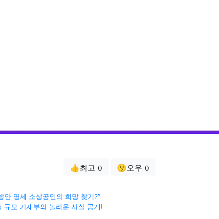
👍최고
😗오우
0
0
방안 영세 소상공인의 희망 찾기?”
 규모 기재부의 놀라운 사실 공개!