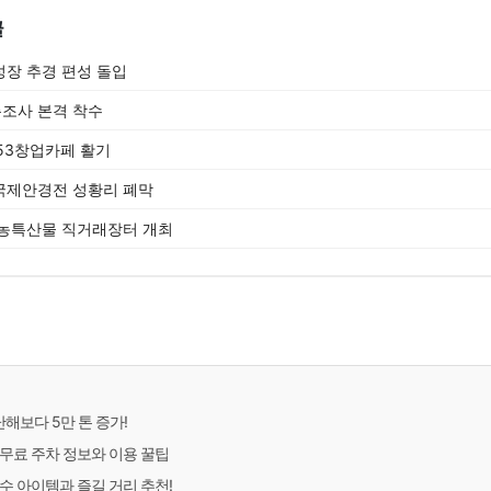
글
장 추경 편성 돌입
총조사 본격 착수
053창업카페 활기
 국제안경전 성황리 폐막
수농특산물 직거래장터 개최
난해보다 5만 톤 증가!
무료 주차 정보와 이용 꿀팁
수 아이템과 즐길 거리 추천!