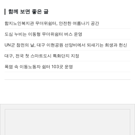
함께 보면 좋은 글
함지노인복지관 무더위쉼터, 안전한 여름나기 공간
도심 누비는 이동형 무더위쉼터 버스 운영
UN군 참전의 날, 대구 이현공원 선양비에서 되새기는 희생과 헌신
대구, 전국 첫 스마트도시 특화단지 지정
폭염 속 이동노동자 쉼터 103곳 운영