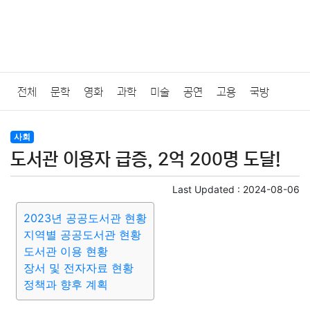
전체
문학
영화
과학
미술
공연
고용
국방
법률
음악
드라마
보험
연예인
만화
환경
보건
사회
도서관 이용자 급증, 2억 200명 도달!
질병
가요
방송
일상
주식
암호화폐
블록체인
Last Updated :
2024-08-06
결혼
육아
반려동물
패션
미용
증권
인테리어
2023년 공공도서관 현황
지역별 공공도서관 현황
요리
상품리뷰
원예
금융
게임
스포츠
사진
도서관 이용 현황
장서 및 전자자료 현황
대출
자동차
취미
여행
맛집
IT
컴퓨터
기술
정책과 향후 계획