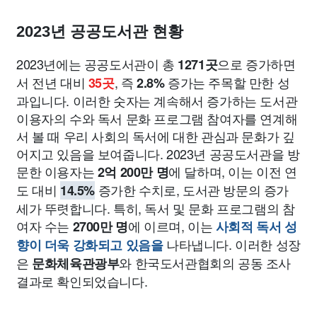
종교
사회
정치
건강
의료
의학
경제
마케팅
2023년 공공도서관 현황
부동산
외국어
교육
교통
생활
기타
2023년에는 공공도서관이 총
으로 증가하면
1271곳
서 전년 대비
, 즉
증가는 주목할 만한 성
35곳
2.8%
과입니다. 이러한 숫자는 계속해서 증가하는 도서관
이용자의 수와 독서 문화 프로그램 참여자를 연계해
서 볼 때 우리 사회의 독서에 대한 관심과 문화가 깊
어지고 있음을 보여줍니다. 2023년 공공도서관을 방
문한 이용자는
에 달하며, 이는 이전 연
2억 200만 명
도 대비
증가한 수치로, 도서관 방문의 증가
14.5%
세가 뚜렷합니다. 특히, 독서 및 문화 프로그램의 참
여자 수는
에 이르며, 이는
2700만 명
사회적 독서 성
나타냅니다. 이러한 성장
향이 더욱 강화되고 있음을
은
와 한국도서관협회의 공동 조사
문화체육관광부
결과로 확인되었습니다.