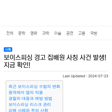
전체
문학
영화
과학
미술
공연
고용
국방
법률
음악
드라마
보험
연예인
만화
환경
보건
사회
보이스피싱 경고 집배원 사칭 사건 발생!
질병
가요
방송
일상
주식
암호화폐
블록체인
지금 확인!
결혼
육아
반려동물
패션
미용
증권
인테리어
Last Updated :
2024-07-23
최근 보이스피싱 수법의 변화
요리
상품리뷰
원예
금융
게임
스포츠
사진
원격제어 앱의 악용
경찰의 대응과 예방 방법
대출
자동차
취미
여행
맛집
IT
컴퓨터
기술
보이스피싱 리스크 관리
피해 사례와 주의 사항