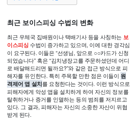
종교
사회
정치
건강
의료
의학
경제
마케팅
부동산
외국어
교육
교통
생활
기타
최근 보이스피싱 수법의 변화
최근 우체국 집배원이나 택배기사 등을 사칭하는
보
수법이 증가하고 있으며, 이에 대한 경각심
이스피싱
이 요구된다. 이들은 “선생님, 앞으로 ○○카드가 신청
되었습니다” 혹은 “김치냉장고를 주문하셨던데 어디
로 배달해드리면 될까요?”와 같은 접근 방식으로 피
해자를 유인한다. 특히 주목할 만한 점은 이들이
원
를 요청한다는 것이다. 이런 방식으로
격제어 앱 설치
피해자에게 악성 앱을 설치하게 하여 자신의 정보를
탈취하거나 증거를 인멸하는 등의 범죄를 저지르고
있다. 그 결과, 피해자는 자신의 소중한 자산이 위협
받게 된다.