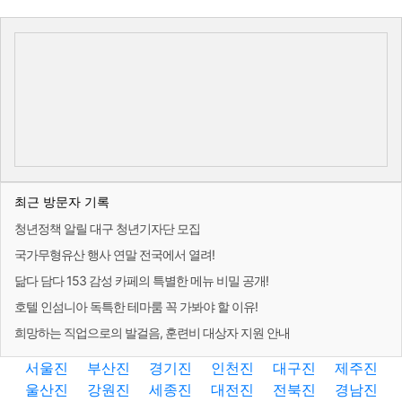
최근 방문자 기록
청년정책 알릴 대구 청년기자단 모집
국가무형유산 행사 연말 전국에서 열려!
닮다 담다 153 감성 카페의 특별한 메뉴 비밀 공개!
호텔 인섬니아 독특한 테마룸 꼭 가봐야 할 이유!
희망하는 직업으로의 발걸음, 훈련비 대상자 지원 안내
서울진
부산진
경기진
인천진
대구진
제주진
울산진
강원진
세종진
대전진
전북진
경남진