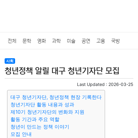
전체
문학
영화
과학
미술
공연
고용
국방
법률
음악
드라마
보험
연예인
만화
환경
보건
사회
청년정책 알릴 대구 청년기자단 모집
질병
가요
방송
일상
주식
암호화폐
블록체인
Last Updated :
2026-03-25
결혼
육아
반려동물
패션
미용
증권
인테리어
대구 청년기자단, 청년정책 현장 기록한다
청년기자단 활동 내용과 성과
요리
상품리뷰
원예
금융
게임
스포츠
사진
제10기 청년기자단의 변화와 지원
활동 기간과 주요 역할
대출
자동차
취미
여행
맛집
IT
컴퓨터
기술
청년이 만드는 정책 이야기
모집 안내