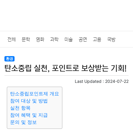
전체
문학
영화
과학
미술
공연
고용
국방
법률
음악
드라마
보험
연예인
만화
환경
보건
환경
탄소중립 실천, 포인트로 보상받는 기회!
질병
가요
방송
일상
주식
암호화폐
블록체인
Last Updated :
2024-07-22
결혼
육아
반려동물
패션
미용
증권
인테리어
탄소중립포인트제 개요
참여 대상 및 방법
요리
상품리뷰
원예
금융
게임
스포츠
사진
실천 항목
참여 혜택 및 지급
대출
자동차
취미
여행
맛집
IT
컴퓨터
기술
문의 및 정보