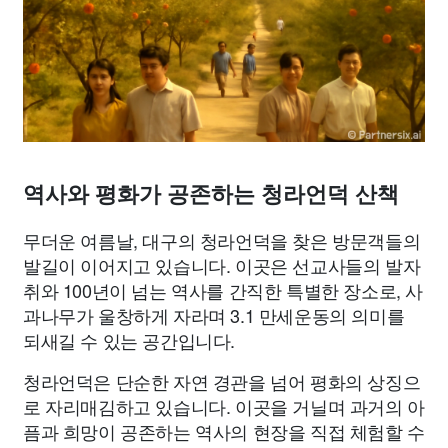
종교
사회
정치
건강
의료
의학
경제
마케팅
부동산
외국어
교육
교통
생활
기타
역사와 평화가 공존하는 청라언덕 산책
무더운 여름날, 대구의 청라언덕을 찾은 방문객들의
발길이 이어지고 있습니다. 이곳은 선교사들의 발자
취와 100년이 넘는 역사를 간직한 특별한 장소로, 사
과나무가 울창하게 자라며 3.1 만세운동의 의미를
되새길 수 있는 공간입니다.
청라언덕은 단순한 자연 경관을 넘어 평화의 상징으
로 자리매김하고 있습니다. 이곳을 거닐며 과거의 아
픔과 희망이 공존하는 역사의 현장을 직접 체험할 수