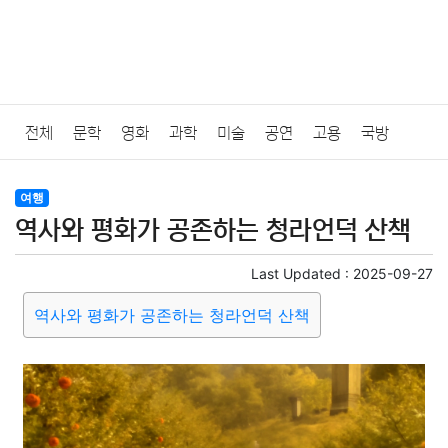
전체
문학
영화
과학
미술
공연
고용
국방
법률
음악
드라마
보험
연예인
만화
환경
보건
여행
역사와 평화가 공존하는 청라언덕 산책
질병
가요
방송
일상
주식
암호화폐
블록체인
Last Updated :
2025-09-27
결혼
육아
반려동물
패션
미용
증권
인테리어
역사와 평화가 공존하는 청라언덕 산책
요리
상품리뷰
원예
금융
게임
스포츠
사진
대출
자동차
취미
여행
맛집
IT
컴퓨터
기술