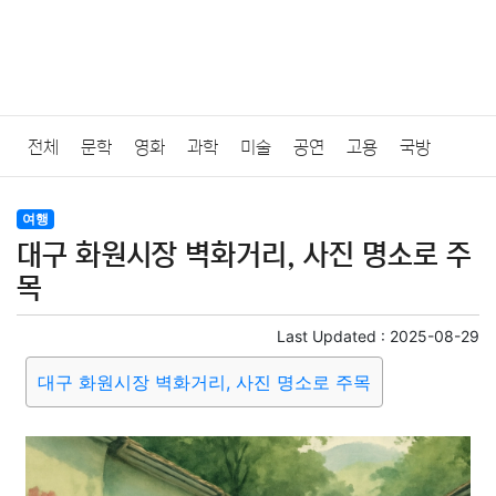
전체
문학
영화
과학
미술
공연
고용
국방
법률
음악
드라마
보험
연예인
만화
환경
보건
여행
대구 화원시장 벽화거리, 사진 명소로 주
질병
가요
방송
일상
주식
암호화폐
블록체인
목
결혼
육아
반려동물
패션
미용
증권
인테리어
Last Updated :
2025-08-29
대구 화원시장 벽화거리, 사진 명소로 주목
요리
상품리뷰
원예
금융
게임
스포츠
사진
대출
자동차
취미
여행
맛집
IT
컴퓨터
기술