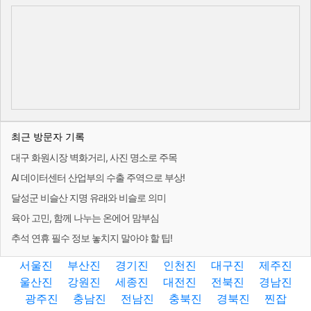
최근 방문자 기록
대구 화원시장 벽화거리, 사진 명소로 주목
AI 데이터센터 산업부의 수출 주역으로 부상!
달성군 비슬산 지명 유래와 비슬로 의미
육아 고민, 함께 나누는 온에어 맘부심
추석 연휴 필수 정보 놓치지 말아야 할 팁!
서울진
부산진
경기진
인천진
대구진
제주진
울산진
강원진
세종진
대전진
전북진
경남진
광주진
충남진
전남진
충북진
경북진
찐잡