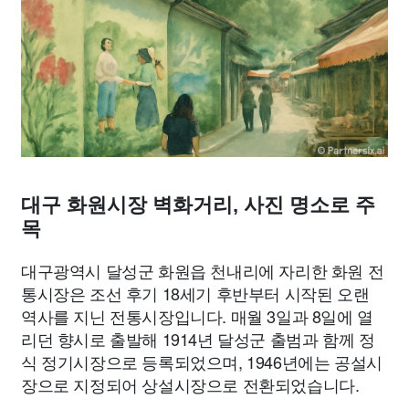
종교
사회
정치
건강
의료
의학
경제
마케팅
부동산
외국어
교육
교통
생활
기타
대구 화원시장 벽화거리, 사진 명소로 주
목
대구광역시 달성군 화원읍 천내리에 자리한 화원 전
통시장은 조선 후기 18세기 후반부터 시작된 오랜
역사를 지닌 전통시장입니다. 매월 3일과 8일에 열
리던 향시로 출발해 1914년 달성군 출범과 함께 정
식 정기시장으로 등록되었으며, 1946년에는 공설시
장으로 지정되어 상설시장으로 전환되었습니다.