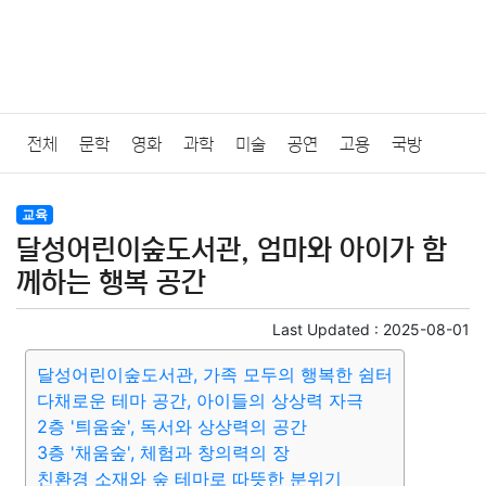
전체
문학
영화
과학
미술
공연
고용
국방
법률
음악
드라마
보험
연예인
만화
환경
보건
교육
달성어린이숲도서관, 엄마와 아이가 함
질병
가요
방송
일상
주식
암호화폐
블록체인
께하는 행복 공간
결혼
육아
반려동물
패션
미용
증권
인테리어
Last Updated :
2025-08-01
달성어린이숲도서관, 가족 모두의 행복한 쉼터
요리
상품리뷰
원예
금융
게임
스포츠
사진
다채로운 테마 공간, 아이들의 상상력 자극
2층 '틔움숲', 독서와 상상력의 공간
대출
자동차
취미
여행
맛집
IT
컴퓨터
기술
3층 '채움숲', 체험과 창의력의 장
친환경 소재와 숲 테마로 따뜻한 분위기