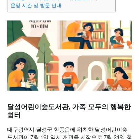
종교
사회
정치
건강
의료
의학
경제
마케팅
운영 시간 및 방문 안내
부동산
외국어
교육
교통
생활
기타
달성어린이숲도서관, 가족 모두의 행복한
쉼터
대구광역시 달성군 현풍읍에 위치한 달성어린이숲
도서관이 7월 1일 임시 개관을 시작으로 7월 24일 정