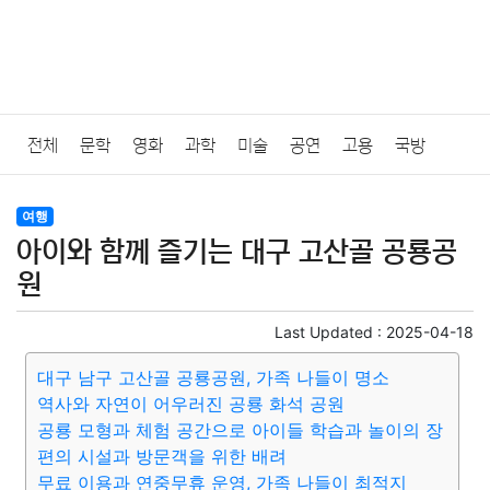
전체
문학
영화
과학
미술
공연
고용
국방
법률
음악
드라마
보험
연예인
만화
환경
보건
여행
아이와 함께 즐기는 대구 고산골 공룡공
질병
가요
방송
일상
주식
암호화폐
블록체인
원
결혼
육아
반려동물
패션
미용
증권
인테리어
Last Updated :
2025-04-18
대구 남구 고산골 공룡공원, 가족 나들이 명소
요리
상품리뷰
원예
금융
게임
스포츠
사진
역사와 자연이 어우러진 공룡 화석 공원
공룡 모형과 체험 공간으로 아이들 학습과 놀이의 장
대출
자동차
취미
여행
맛집
IT
컴퓨터
기술
편의 시설과 방문객을 위한 배려
무료 이용과 연중무휴 운영, 가족 나들이 최적지