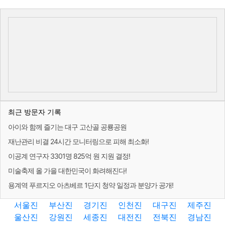
최근 방문자 기록
아이와 함께 즐기는 대구 고산골 공룡공원
재난관리 비결 24시간 모니터링으로 피해 최소화!
이공계 연구자 3301명 825억 원 지원 결정!
미술축제 올 가을 대한민국이 화려해진다!
용계역 푸르지오 아츠베르 1단지 청약 일정과 분양가 공개!
서울진
부산진
경기진
인천진
대구진
제주진
울산진
강원진
세종진
대전진
전북진
경남진