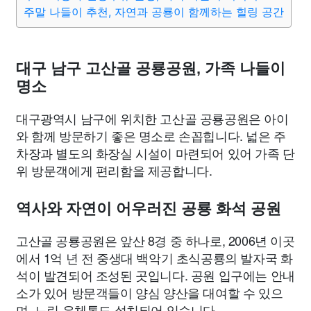
종교
사회
정치
건강
의료
의학
경제
마케팅
주말 나들이 추천, 자연과 공룡이 함께하는 힐링 공간
부동산
외국어
교육
교통
생활
기타
대구 남구 고산골 공룡공원, 가족 나들이
명소
대구광역시 남구에 위치한 고산골 공룡공원은 아이
와 함께 방문하기 좋은 명소로 손꼽힙니다. 넓은 주
차장과 별도의 화장실 시설이 마련되어 있어 가족 단
위 방문객에게 편리함을 제공합니다.
역사와 자연이 어우러진 공룡 화석 공원
고산골 공룡공원은 앞산 8경 중 하나로, 2006년 이곳
에서 1억 년 전 중생대 백악기 초식공룡의 발자국 화
석이 발견되어 조성된 곳입니다. 공원 입구에는 안내
소가 있어 방문객들이 양심 양산을 대여할 수 있으
며, 느린 우체통도 설치되어 있습니다.