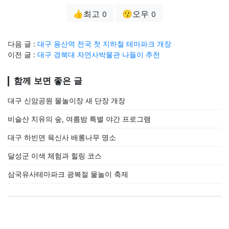
👍최고
😗오우
0
0
다음 글 :
대구 용산역 전국 첫 지하철 테마파크 개장
이전 글 :
대구 경북대 자연사박물관 나들이 추천
함께 보면 좋은 글
대구 신암공원 물놀이장 새 단장 개장
비슬산 치유의 숲, 여름밤 특별 야간 프로그램
대구 하빈면 육신사 배롱나무 명소
달성군 이색 체험과 힐링 코스
삼국유사테마파크 광복절 물놀이 축제