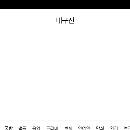
대구진
국방
법률
음악
드라마
보험
연예인
만화
환경
보