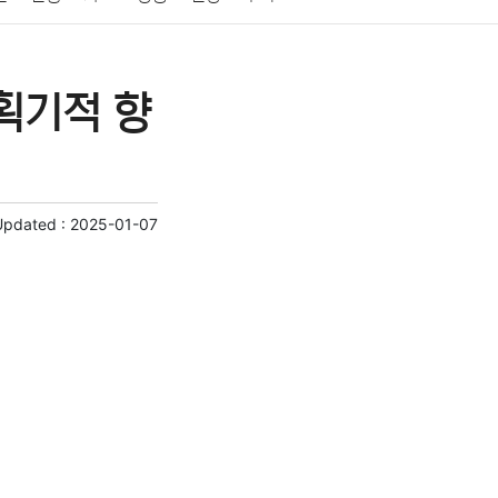
게임
스포츠
사진
대출
자동차
취미
획기적 향
교육
교통
생활
기타
Updated :
2025-01-07