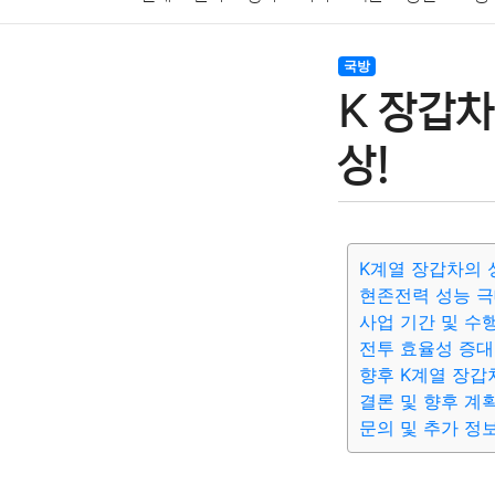
암호화폐
블록체인
결혼
육아
반려동물
국방
K 장갑차
여행
맛집
IT
컴퓨터
기술
종교
사회
상!
K계열 장갑차의 
현존전력 성능 극
사업 기간 및 수
전투 효율성 증대
향후 K계열 장갑
결론 및 향후 계
문의 및 추가 정