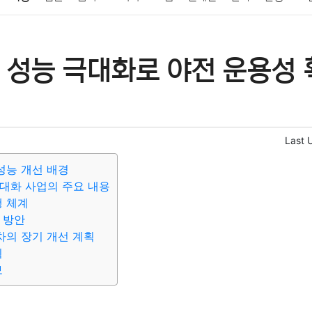
패션
미용
증권
인테리어
요리
상품리뷰
원예
금융
 성능 극대화로 야전 운용성 
정치
건강
의료
의학
경제
마케팅
부동산
외국어
Last 
성능 개선 배경
대화 사업의 주요 내용
행 체계
 방안
차의 장기 개선 계획
획
보