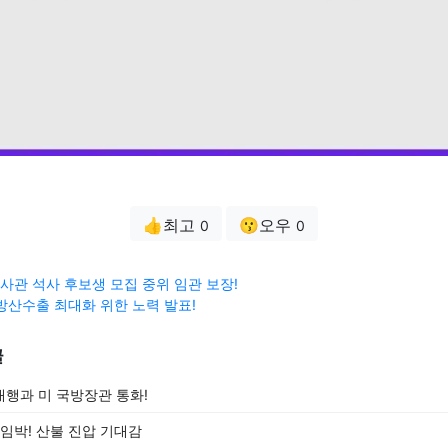
👍최고
😗오우
0
0
관 석사 후보생 모집 중위 임관 보장!
방산수출 최대화 위한 노력 발표!
글
행과 미 국방장관 통화!
임박! 산불 진압 기대감