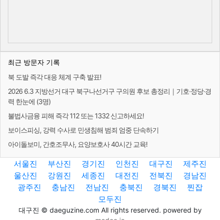
최근 방문자 기록
북 도발 즉각 대응 체계 구축 발표!
2026 6.3 지방선거 대구 북구나선거구 구의원 후보 총정리｜기호·정당·경
력 한눈에 (3명)
불법사금융 피해 즉각 112 또는 1332 신고하세요!
보이스피싱, 강력 수사로 민생침해 범죄 엄중 단속하기
아이돌보미, 간호조무사, 요양보호사 40시간 교육!
서울진
부산진
경기진
인천진
대구진
제주진
울산진
강원진
세종진
대전진
전북진
경남진
광주진
충남진
전남진
충북진
경북진
찐잡
모두진
대구진 © daeguzine.com All rights reserved. powered by