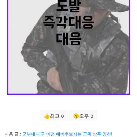
👍최고
😗오우
0
0
다음 글 :
군부대 대구 이전 예비후보지는 군위·상주·영천!