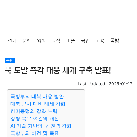
전체
문학
영화
과학
미술
공연
고용
국방
법률
음악
드라마
보험
연예인
만화
환경
보건
국방
북 도발 즉각 대응 체계 구축 발표!
질병
가요
방송
일상
주식
암호화폐
블록체인
Last Updated :
2025-01-17
결혼
육아
반려동물
패션
미용
증권
인테리어
국방부의 대북 대응 방안
대북 군사 대비 태세 강화
요리
상품리뷰
원예
금융
게임
스포츠
사진
한미동맹의 강화 노력
장병 복무 여건의 개선
대출
자동차
취미
여행
맛집
IT
컴퓨터
기술
AI 기술 기반의 군 전력 강화
국방부의 비전 및 목표