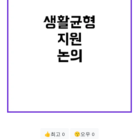
👍최고
😗오우
0
0