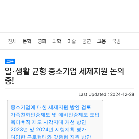
전체
문학
영화
과학
미술
공연
고용
국방
법률
음악
드라마
보험
연예인
만화
환경
보건
고용
일·생활 균형 중소기업 세제지원 논의
질병
가요
방송
일상
주식
암호화폐
블록체인
중!
결혼
육아
반려동물
패션
미용
증권
인테리어
Last Updated :
2024-12-28
중소기업에 대한 세제지원 방안 검토
요리
상품리뷰
원예
금융
게임
스포츠
사진
가족친화인증제도 및 예비인증제도 도입
육아휴직 제도 사각지대 개선 방안
대출
자동차
취미
여행
맛집
IT
컴퓨터
기술
2023년 및 2024년 시행계획 평가
다양한 근로형태와 맞춤형 지원 방안