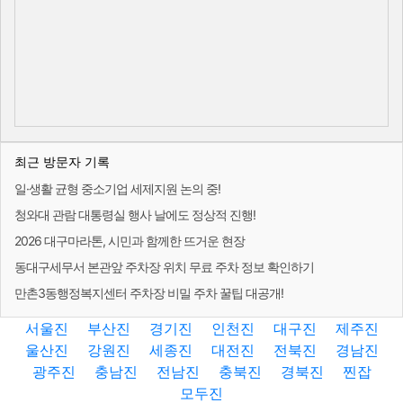
최근 방문자 기록
일·생활 균형 중소기업 세제지원 논의 중!
청와대 관람 대통령실 행사 날에도 정상적 진행!
2026 대구마라톤, 시민과 함께한 뜨거운 현장
동대구세무서 본관앞 주차장 위치 무료 주차 정보 확인하기
만촌3동행정복지센터 주차장 비밀 주차 꿀팁 대공개!
서울진
부산진
경기진
인천진
대구진
제주진
울산진
강원진
세종진
대전진
전북진
경남진
광주진
충남진
전남진
충북진
경북진
찐잡
모두진