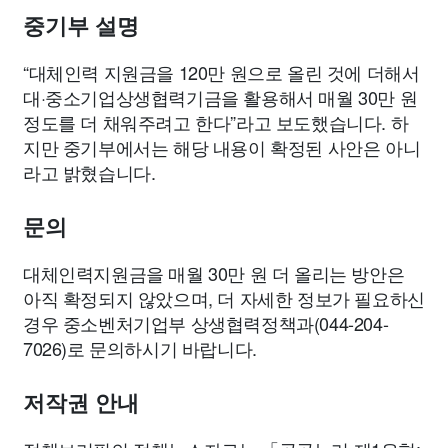
종교
사회
정치
건강
의료
의학
경제
마케팅
중기부 설명
“대체인력 지원금을 120만 원으로 올린 것에 더해서
부동산
외국어
교육
교통
생활
기타
대·중소기업상생협력기금을 활용해서 매월 30만 원
정도를 더 채워주려고 한다”라고 보도했습니다. 하
지만 중기부에서는 해당 내용이 확정된 사안은 아니
라고 밝혔습니다.
문의
대체인력지원금을 매월 30만 원 더 올리는 방안은
아직 확정되지 않았으며, 더 자세한 정보가 필요하신
경우 중소벤처기업부 상생협력정책과(044-204-
7026)로 문의하시기 바랍니다.
저작권 안내