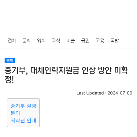
전체
문학
영화
과학
미술
공연
고용
국방
법률
음악
드라마
보험
연예인
만화
환경
보건
경제
중기부, 대체인력지원금 인상 방안 미확
질병
가요
방송
일상
주식
암호화폐
블록체인
정!
결혼
육아
반려동물
패션
미용
증권
인테리어
Last Updated :
2024-07-09
중기부 설명
요리
상품리뷰
원예
금융
게임
스포츠
사진
문의
저작권 안내
대출
자동차
취미
여행
맛집
IT
컴퓨터
기술