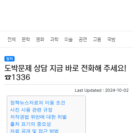
전체
문학
영화
과학
미술
공연
고용
국방
법률
음악
드라마
보험
연예인
만화
환경
보건
정치
도박문제 상담 지금 바로 전화해 주세요!
질병
가요
방송
일상
주식
암호화폐
블록체인
☎1336
결혼
육아
반려동물
패션
미용
증권
인테리어
Last Updated :
2024-10-02
정책뉴스자료의 이용 조건
요리
상품리뷰
원예
금융
게임
스포츠
사진
사진 사용 관련 규정
저작권법 위반에 대한 처벌
대출
자동차
취미
여행
맛집
IT
컴퓨터
기술
출처 표기의 중요성
자료 공개 및 접근 방법