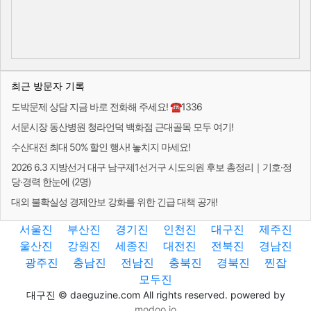
최근 방문자 기록
도박문제 상담 지금 바로 전화해 주세요! ☎1336
서문시장 동산병원 청라언덕 백화점 근대골목 모두 여기!
수산대전 최대 50% 할인 행사! 놓치지 마세요!
2026 6.3 지방선거 대구 남구제1선거구 시도의원 후보 총정리｜기호·정
당·경력 한눈에 (2명)
대외 불확실성 경제안보 강화를 위한 긴급 대책 공개!
서울진
부산진
경기진
인천진
대구진
제주진
울산진
강원진
세종진
대전진
전북진
경남진
광주진
충남진
전남진
충북진
경북진
찐잡
모두진
대구진 © daeguzine.com All rights reserved. powered by
modoo.io