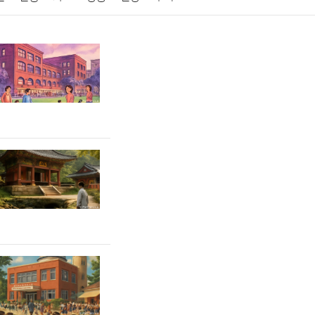
게임
스포츠
사진
대출
자동차
취미
교육
교통
생활
기타