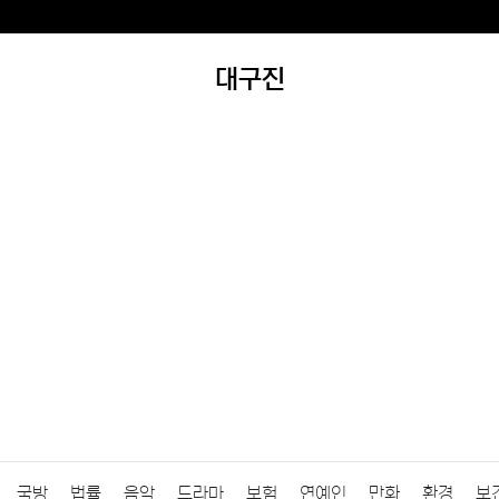
대구진
국방
법률
음악
드라마
보험
연예인
만화
환경
보