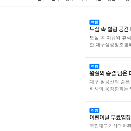
암호화폐
블록체인
결혼
육아
반려동물
여행
도심 속 힐링 공
여행
맛집
IT
컴퓨터
기술
종교
사회
도심 속 여유와 휴식
한 대구삼성창조캠
여행
왕실의 숨결 담은 
대구 팔공산의 숨은 
화사의 웅장함과는
여행
어린이날 무료입장
국립대구기상과학관,