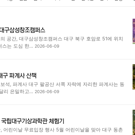
패션
미용
증권
인테리어
요리
상품리뷰
원예
금융
간 대구삼성창조캠퍼스
정치
건강
의료
의학
경제
마케팅
부동산
외국어
의 공간, 대구삼성창조캠퍼스 대구 북구 호암로 51에 위치
퍼스는 도심 한…
2026-06-09
대구 파계사 산책
보석, 파계사 대구 팔공산 서쪽 자락에 자리한 파계사는 동
 달리 은밀하고…
2026-06-09
 국립대구기상과학관 체험기
 어린이날 무료입장 행사 5월 어린이날을 맞아 대구 동촌