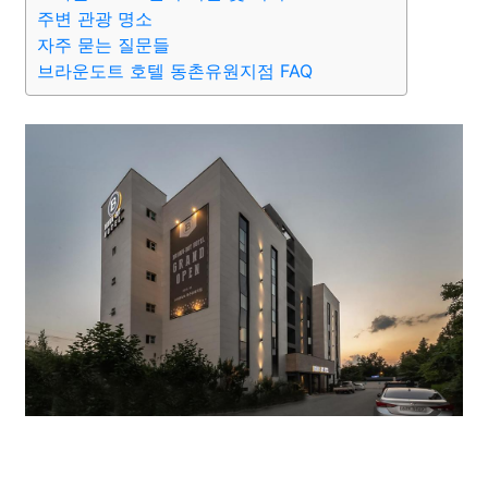
종교
사회
정치
건강
의료
의학
경제
마케팅
주변 관광 명소
자주 묻는 질문들
브라운도트 호텔 동촌유원지점 FAQ
부동산
외국어
교육
교통
생활
기타