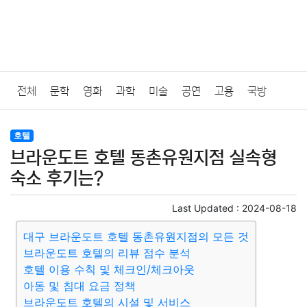
전체
문학
영화
과학
미술
공연
고용
국방
법률
음악
드라마
보험
연예인
만화
환경
보건
호텔
브라운도트 호텔 동촌유원지점 실속형
질병
가요
방송
일상
주식
암호화폐
블록체인
숙소 후기는?
결혼
육아
반려동물
패션
미용
증권
인테리어
Last Updated :
2024-08-18
대구 브라운도트 호텔 동촌유원지점의 모든 것
요리
상품리뷰
원예
금융
게임
스포츠
사진
브라운도트 호텔의 리뷰 점수 분석
호텔 이용 수칙 및 체크인/체크아웃
대출
자동차
취미
여행
맛집
IT
컴퓨터
기술
아동 및 침대 요금 정책
브라운도트 호텔의 시설 및 서비스