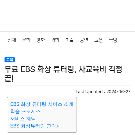
전체
문학
영화
과학
미술
공연
고용
국방
법률
음악
드라마
보험
연예인
만화
환경
보건
교육
무료 EBS 화상 튜터링, 사교육비 걱정
질병
가요
방송
일상
주식
암호화폐
블록체인
끝!
결혼
육아
반려동물
패션
미용
증권
인테리어
Last Updated :
2024-06-27
EBS 화상 튜터링 서비스 소개
요리
상품리뷰
원예
금융
게임
스포츠
사진
학습 프로세스
서비스 혜택
대출
자동차
취미
여행
맛집
IT
컴퓨터
기술
EBS 화상튜터링 연락처