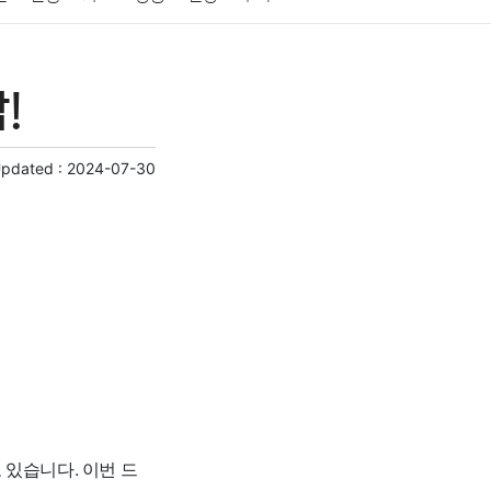
게임
스포츠
사진
대출
자동차
취미
!
교육
교통
생활
기타
Updated :
2024-07-30
 있습니다. 이번 드