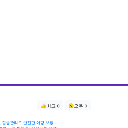
👍최고
😗오우
0
0
월 집중관리로 안전한 여행 보장!