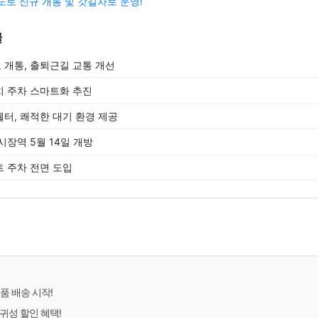
 도로 신규 개통 및 갓길차로 운영!
글
개통, 출퇴근길 교통 개선
 주차 스마트화 추진
터, 쾌적한 대기 환경 제공
장역 5월 14일 개방
 주차 전면 도입
품 배송 시작!
귀성 할인 혜택!