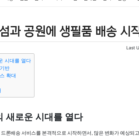
패션
미용
증권
인테리어
요리
상품리뷰
원예
금융
 섬과 공원에 생필품 배송 시작
정치
건강
의료
의학
경제
마케팅
부동산
외국어
Last 
운 시대를 열다
 기반
스 확대
내
 새로운 시대를 열다
가 드론배송 서비스를 본격적으로 시작하면서, 많은 변화가 예상되고