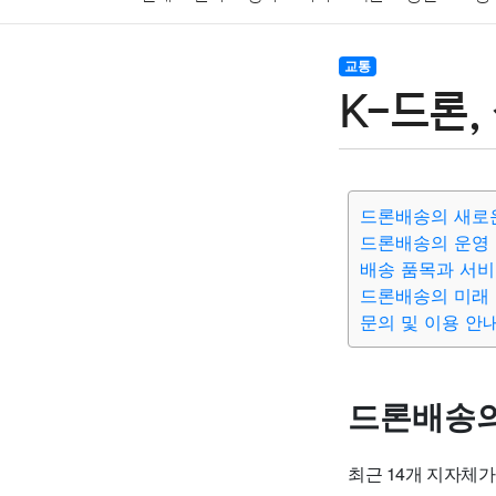
암호화폐
블록체인
결혼
육아
반려동물
교통
K-드론,
여행
맛집
IT
컴퓨터
기술
종교
사회
드론배송의 새로
드론배송의 운영
배송 품목과 서비
드론배송의 미래
문의 및 이용 안
드론배송의
최근 14개 지자체