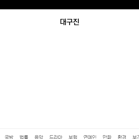
대구진
국방
법률
음악
드라마
보험
연예인
만화
환경
보