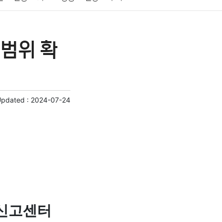
게임
스포츠
사진
대출
자동차
취미
 범위 확
교육
교통
생활
기타
Updated :
2024-07-24
 신고센터