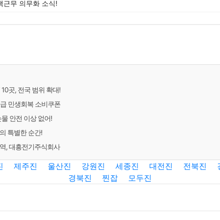
택근무 의무화 소식!
10곳, 전국 범위 확대!
지급 민생회복 소비쿠폰
는물 안전 이상 없어!
의 특별한 순간!
주역, 대흥전기주식회사
진
제주진
울산진
강원진
세종진
대전진
전북진
경북진
찐잡
모두진