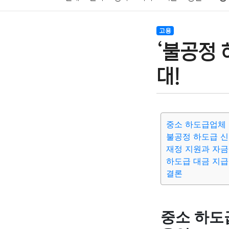
암호화폐
블록체인
결혼
육아
반려동물
고용
‘불공정 
여행
맛집
IT
컴퓨터
기술
종교
사회
대!
중소 하도급업체 
불공정 하도급 
재정 지원과 자금
하도급 대금 지급
결론
중소 하도