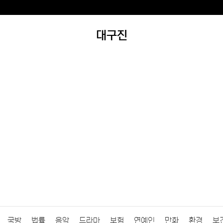
대구진
국방
법률
음악
드라마
보험
연예인
만화
환경
보