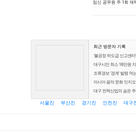
임신 공무원 주 1회 재
최근 방문자 기록
‘불공정 하도급 신고센터’ 
대구시민 최소 18만원 
조류경보 ‘경계’ 발령 먹
아시아 음악 문화 잇지오
대구 전력산업의 숨은 
서울진
부산진
경기진
인천진
대구