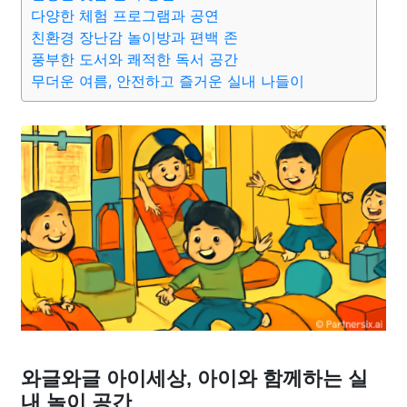
종교
사회
정치
건강
의료
의학
경제
마케팅
다양한 체험 프로그램과 공연
친환경 장난감 놀이방과 편백 존
풍부한 도서와 쾌적한 독서 공간
부동산
외국어
교육
교통
생활
기타
무더운 여름, 안전하고 즐거운 실내 나들이
와글와글 아이세상, 아이와 함께하는 실
내 놀이 공간