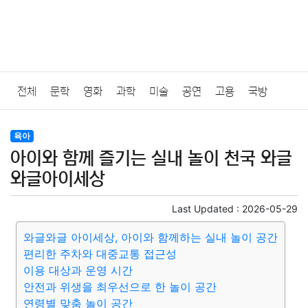
전체
문학
영화
과학
미술
공연
고용
국방
법률
음악
드라마
보험
연예인
만화
환경
보건
육아
아이와 함께 즐기는 실내 놀이 천국 와글
질병
가요
방송
일상
주식
암호화폐
블록체인
와글아이세상
결혼
육아
반려동물
패션
미용
증권
인테리어
Last Updated :
2026-05-29
와글와글 아이세상, 아이와 함께하는 실내 놀이 공간
요리
상품리뷰
원예
금융
게임
스포츠
사진
편리한 주차와 대중교통 접근성
이용 대상과 운영 시간
대출
자동차
취미
여행
맛집
IT
컴퓨터
기술
안전과 위생을 최우선으로 한 놀이 공간
연령별 맞춤 놀이 공간