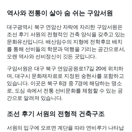
종교
사회
정치
건강
의료
의학
경제
마케팅
역사와 전통이 살아 숨 쉬는 구암서원
부동산
외국어
교육
교통
생활
기타
대구광역시 북구 연암산 자락에 자리한 구암서원은
조선 후기 서원의 전형적인 건축 양식을 갖추고 있는
문화유산입니다. 배산임수의 지형에 전학후묘 배치
를 통해 선비들의 학문과 덕행을 기리는 공간으로서,
오랜 역사와 선비정신이 깃든 곳입니다.
구암서원은 대구 북구 연암공원로17길 20에 위치하
며, 대구시 문화재자료로 지정된 숭현사를 포함하고
있습니다. 이곳은 북구 8경 중 7경에 해당하는 명소
로, 도심 속에서 전통 선비문화를 체험할 수 있는 공
간으로 알려져 있습니다.
조선 후기 서원의 전형적 건축구조
서원의 입구에 오르면 계단을 따라 연비루가 나타납