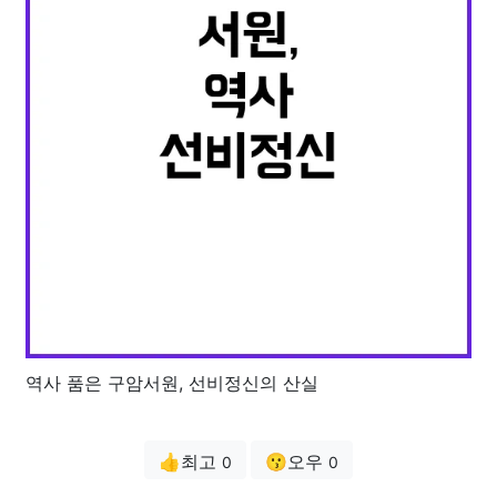
역사 품은 구암서원, 선비정신의 산실
👍최고
😗오우
0
0