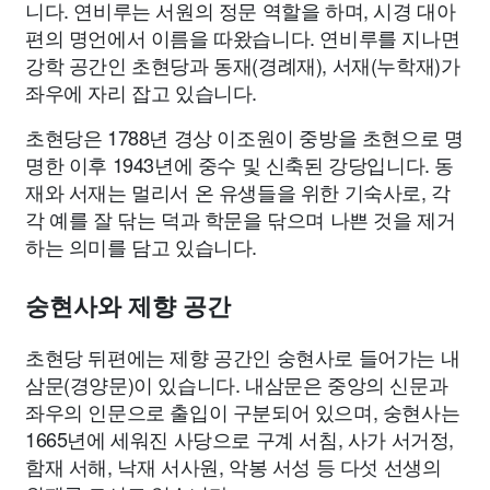
니다. 연비루는 서원의 정문 역할을 하며, 시경 대아
편의 명언에서 이름을 따왔습니다. 연비루를 지나면
강학 공간인 초현당과 동재(경례재), 서재(누학재)가
좌우에 자리 잡고 있습니다.
초현당은 1788년 경상 이조원이 중방을 초현으로 명
명한 이후 1943년에 중수 및 신축된 강당입니다. 동
재와 서재는 멀리서 온 유생들을 위한 기숙사로, 각
각 예를 잘 닦는 덕과 학문을 닦으며 나쁜 것을 제거
하는 의미를 담고 있습니다.
숭현사와 제향 공간
초현당 뒤편에는 제향 공간인 숭현사로 들어가는 내
삼문(경양문)이 있습니다. 내삼문은 중앙의 신문과
좌우의 인문으로 출입이 구분되어 있으며, 숭현사는
1665년에 세워진 사당으로 구계 서침, 사가 서거정,
함재 서해, 낙재 서사원, 악봉 서성 등 다섯 선생의