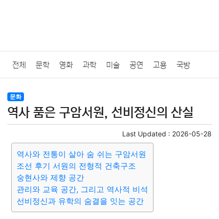
전체
문학
영화
과학
미술
공연
고용
국방
법률
음악
드라마
보험
연예인
만화
환경
보건
문화
역사 품은 구암서원, 선비정신의 산실
질병
가요
방송
일상
주식
암호화폐
블록체인
Last Updated :
2026-05-28
결혼
육아
반려동물
패션
미용
증권
인테리어
역사와 전통이 살아 숨 쉬는 구암서원
조선 후기 서원의 전형적 건축구조
요리
상품리뷰
원예
금융
게임
스포츠
사진
숭현사와 제향 공간
관리와 교육 공간, 그리고 역사적 비석
대출
자동차
취미
여행
맛집
IT
컴퓨터
기술
선비정신과 유학의 숨결을 잇는 공간