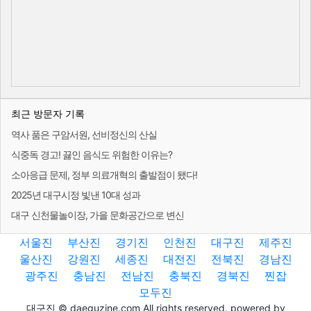
최근 방문자 기록
역사 품은 구암서원, 선비정신의 산실
식중독 경고! 끓인 음식도 위험한 이유는?
소아응급 문제, 정부 의료개혁의 출발점이 됐다!
2025년 대구시정 빛낸 10대 성과
대구 신천물놀이장, 가을 문화공간으로 변신
서울진
부산진
경기진
인천진
대구진
제주진
울산진
강원진
세종진
대전진
전북진
경남진
광주진
충남진
전남진
충북진
경북진
찐잡
모두진
대구진 © daeguzine.com All rights reserved. powered by