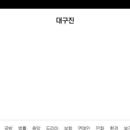
대구진
국방
법률
음악
드라마
보험
연예인
만화
환경
보