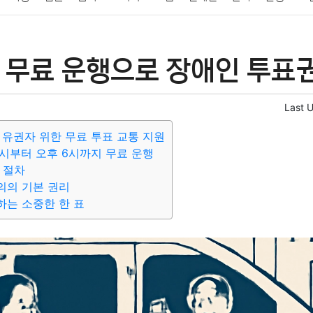
패션
미용
증권
인테리어
요리
상품리뷰
원예
금융
 무료 운행으로 장애인 투표
정치
건강
의료
의학
경제
마케팅
부동산
외국어
Last 
 유권자 위한 무료 투표 교통 지원
6시부터 오후 6시까지 무료 운행
 절차
의의 기본 권리
는 소중한 한 표