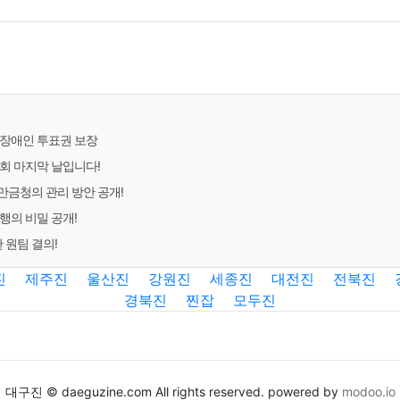
 장애인 투표권 보장
회 마지막 날입니다!
금청의 관리 방안 공개!
행의 비밀 공개!
관 원팀 결의!
진
제주진
울산진
강원진
세종진
대전진
전북진
경북진
찐잡
모두진
대구진 © daeguzine.com All rights reserved. powered by
modoo.io