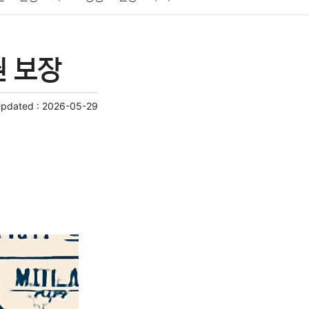
게임
스포츠
사진
대출
자동차
취미
권 보장
교육
교통
생활
기타
Updated :
2026-05-29