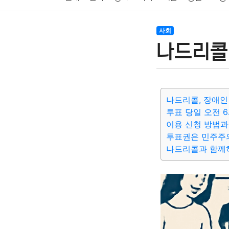
암호화폐
블록체인
결혼
육아
반려동물
사회
나드리콜
여행
맛집
IT
컴퓨터
기술
종교
사회
나드리콜, 장애인
투표 당일 오전 
이용 신청 방법과
투표권은 민주주
나드리콜과 함께하