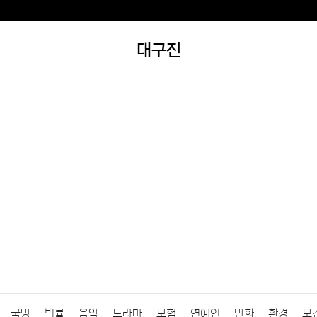
대구진
국방
법률
음악
드라마
보험
연예인
만화
환경
보