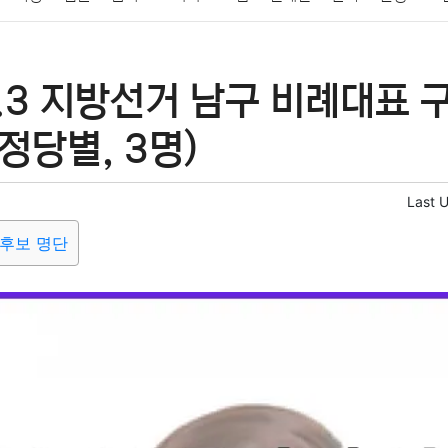
패션
미용
증권
인테리어
요리
상품리뷰
원예
금융
6.3 지방선거 남구 비례대표 
정치
건강
의료
의학
경제
마케팅
부동산
외국어
(정당별, 3명)
Last 
후보 명단