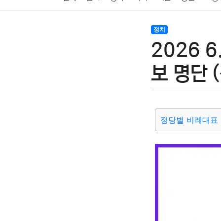
암호화폐
블록체인
결혼
육아
반려동물
정치
2026 
여행
맛집
IT
컴퓨터
기술
종교
사회
보 명단 
정당별 비례대표 