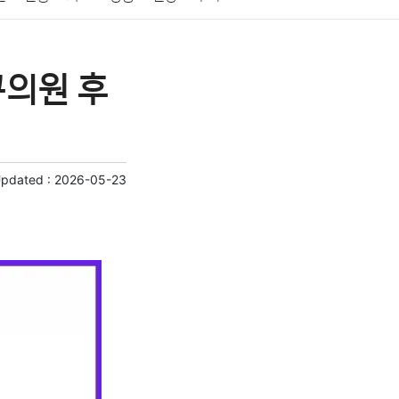
게임
스포츠
사진
대출
자동차
취미
구의원 후
교육
교통
생활
기타
Updated :
2026-05-23