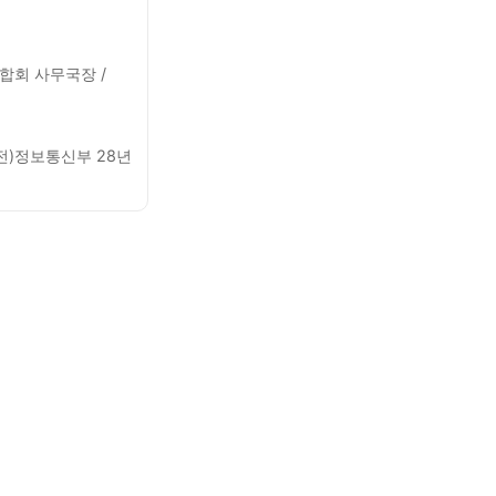
합회 사무국장 /
전)정보통신부 28년