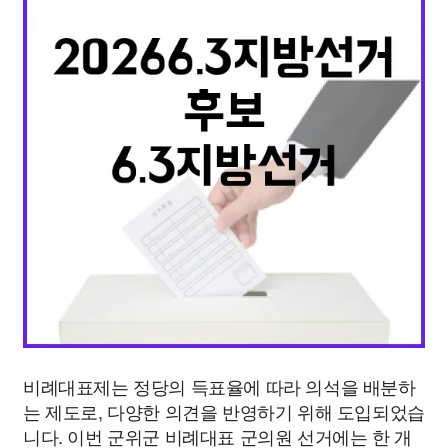
종교
사회
정치
건강
의료
의학
경제
마케팅
부동산
외국어
교육
교통
생활
기타
비례대표제는 정당의 득표율에 따라 의석을 배분하
는 제도로, 다양한 의견을 반영하기 위해 도입되었습
니다. 이번 군위군 비례대표 군의원 선거에는 한 개