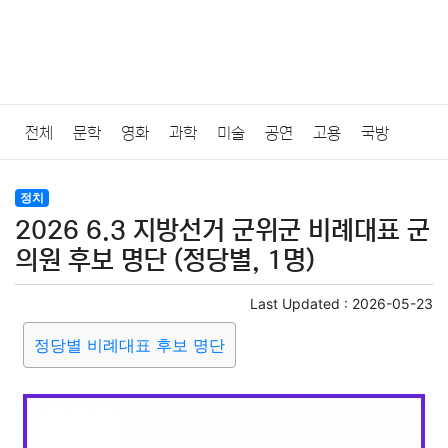
전체
문학
영화
과학
미술
공연
고용
국방
법률
음악
드라마
보험
연예인
만화
환경
보건
정치
2026 6.3 지방선거 군위군 비례대표 군
질병
가요
방송
일상
주식
암호화폐
블록체인
의원 후보 명단 (정당별, 1명)
결혼
육아
반려동물
패션
미용
증권
인테리어
Last Updated :
2026-05-23
정당별 비례대표 후보 명단
요리
상품리뷰
원예
금융
게임
스포츠
사진
대출
자동차
취미
여행
맛집
IT
컴퓨터
기술