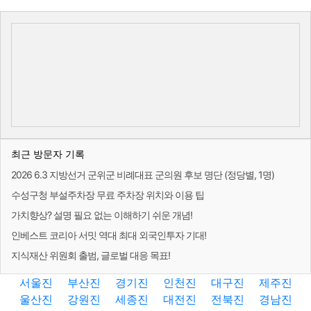
최근 방문자 기록
2026 6.3 지방선거 군위군 비례대표 군의원 후보 명단 (정당별, 1명)
수성구청 부설주차장 무료 주차장 위치와 이용 팁
가치향상? 설명 필요 없는 이해하기 쉬운 개념!
인베스트 코리아 서밋 역대 최대 외국인투자 기대!
지식재산 위원회 출범, 글로벌 대응 목표!
서울진
부산진
경기진
인천진
대구진
제주진
울산진
강원진
세종진
대전진
전북진
경남진