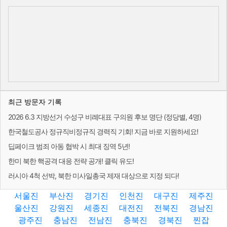
최근 방문자 기록
2026 6.3 지방선거 수성구 비례대표 구의원 후보 명단 (정당별, 4명)
한국철도공사 정규직비정규직 경력직 기회! 지금 바로 지원하세요!
딥페이크 범죄 아동 협박 시 최대 징역 5년!
한미 북한 핵공격 대응 전략 공개! 클릭 유도!
러시아 4척 선박, 북한 미사일총국 제재 대상으로 지정 되다!
서울진
부산진
경기진
인천진
대구진
제주진
울산진
강원진
세종진
대전진
전북진
경남진
광주진
충남진
전남진
충북진
경북진
찐잡