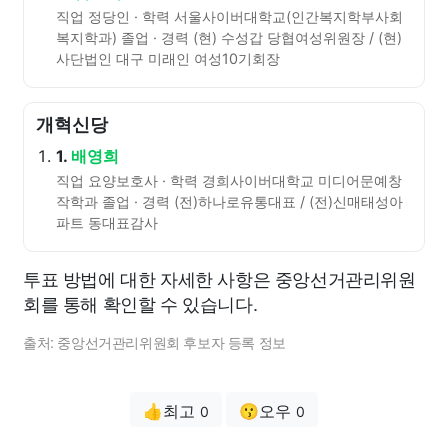
직업 정당인 · 학력 서울사이버대학교(인간복지학부사회
복지학과) 졸업 · 경력 (현) 수성갑 당협여성위원장 / (현)
사단법인 대구 미래인 여성10기회장
개혁신당
1.
배영희
직업 요양보호사 · 학력 경희사이버대학교 미디어문예창
작학과 졸업 · 경력 (전)하나로유통대표 / (전)신매태성아
파트 동대표감사
투표 방법에 대한 자세한 사항은 중앙선거관리위원
회를 통해 확인할 수 있습니다.
출처: 중앙선거관리위원회 후보자 등록 정보
👍최고
😗오우
0
0