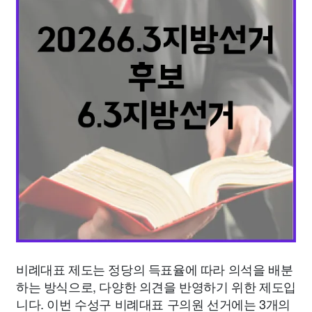
종교
사회
정치
건강
의료
의학
경제
마케팅
부동산
외국어
교육
교통
생활
기타
비례대표 제도는 정당의 득표율에 따라 의석을 배분
하는 방식으로, 다양한 의견을 반영하기 위한 제도입
니다. 이번 수성구 비례대표 구의원 선거에는 3개의