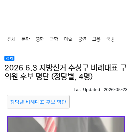
전체
문학
영화
과학
미술
공연
고용
국방
법률
음악
드라마
보험
연예인
만화
환경
보건
정치
2026 6.3 지방선거 수성구 비례대표 구
질병
가요
방송
일상
주식
암호화폐
블록체인
의원 후보 명단 (정당별, 4명)
결혼
육아
반려동물
패션
미용
증권
인테리어
Last Updated :
2026-05-23
정당별 비례대표 후보 명단
요리
상품리뷰
원예
금융
게임
스포츠
사진
대출
자동차
취미
여행
맛집
IT
컴퓨터
기술