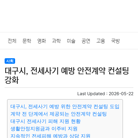
전체
문학
영화
과학
미술
공연
고용
국방
법률
음악
드라마
보험
연예인
만화
환경
보건
사회
대구시, 전세사기 예방 안전계약 컨설팅
질병
가요
방송
일상
주식
암호화폐
블록체인
강화
결혼
육아
반려동물
패션
미용
증권
인테리어
Last Updated :
2026-05-22
대구시, 전세사기 예방 위한 안전계약 컨설팅 도입
요리
상품리뷰
원예
금융
게임
스포츠
사진
계약 전 단계에서 제공되는 안전계약 컨설팅
대구시 전세사기 피해 지원 현황
대출
자동차
취미
여행
맛집
IT
컴퓨터
기술
생활안정지원금과 이주비 지원
지속적인 전세피해 예방과 상담 지원