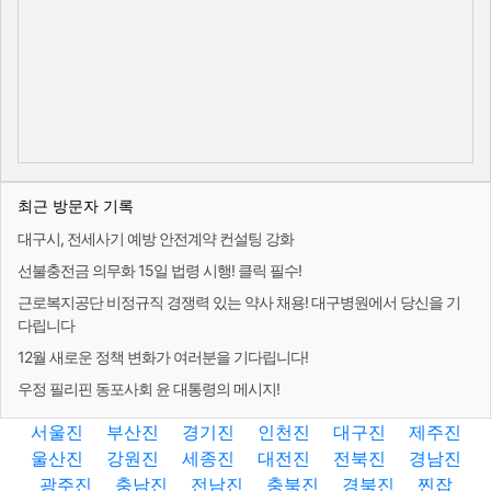
최근 방문자 기록
대구시, 전세사기 예방 안전계약 컨설팅 강화
선불충전금 의무화 15일 법령 시행! 클릭 필수!
근로복지공단 비정규직 경쟁력 있는 약사 채용! 대구병원에서 당신을 기
다립니다
12월 새로운 정책 변화가 여러분을 기다립니다!
우정 필리핀 동포사회 윤 대통령의 메시지!
서울진
부산진
경기진
인천진
대구진
제주진
울산진
강원진
세종진
대전진
전북진
경남진
광주진
충남진
전남진
충북진
경북진
찐잡