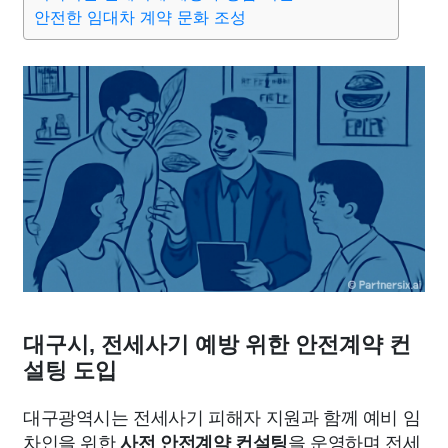
종교
사회
정치
건강
의료
의학
경제
마케팅
안전한 임대차 계약 문화 조성
부동산
외국어
교육
교통
생활
기타
대구시, 전세사기 예방 위한 안전계약 컨
설팅 도입
대구광역시는 전세사기 피해자 지원과 함께 예비 임
차인을 위한
을 운영하며 전세
사전 안전계약 컨설팅