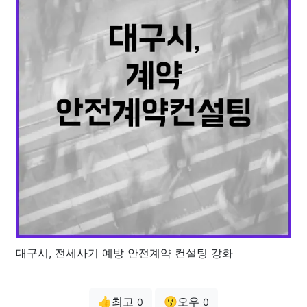
대구시, 전세사기 예방 안전계약 컨설팅 강화
👍최고
😗오우
0
0