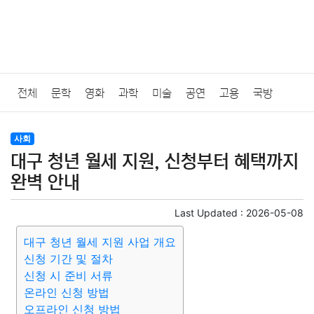
전체
문학
영화
과학
미술
공연
고용
국방
법률
음악
드라마
보험
연예인
만화
환경
보건
사회
대구 청년 월세 지원, 신청부터 혜택까지
질병
가요
방송
일상
주식
암호화폐
블록체인
완벽 안내
결혼
육아
반려동물
패션
미용
증권
인테리어
Last Updated :
2026-05-08
대구 청년 월세 지원 사업 개요
요리
상품리뷰
원예
금융
게임
스포츠
사진
신청 기간 및 절차
신청 시 준비 서류
대출
자동차
취미
여행
맛집
IT
컴퓨터
기술
온라인 신청 방법
오프라인 신청 방법