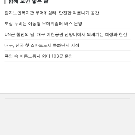
함께 보면 좋은 글
함지노인복지관 무더위쉼터, 안전한 여름나기 공간
도심 누비는 이동형 무더위쉼터 버스 운영
UN군 참전의 날, 대구 이현공원 선양비에서 되새기는 희생과 헌신
대구, 전국 첫 스마트도시 특화단지 지정
폭염 속 이동노동자 쉼터 103곳 운영