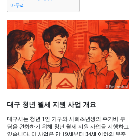
종교
사회
정치
건강
의료
의학
경제
마케팅
마무리
부동산
외국어
교육
교통
생활
기타
대구 청년 월세 지원 사업 개요
대구시는 청년 1인 가구와 사회초년생의 주거비 부
담을 완화하기 위해 청년 월세 지원 사업을 시행하고
있습니다. 이 사업은 만 19세부터 34세 이하의 무주