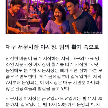
종교
사회
정치
건강
의료
의학
경제
마케팅
부동산
외국어
교육
교통
생활
기타
대구 서문시장 야시장, 밤의 활기 속으로
선선한 바람이 불기 시작하는 저녁, 대구의 대표 명
소인 서문시장 야시장이 활기를 띠기 시작한다. 낮
동안에도 분주한 서문시장은 해가 지면 전혀 다른 모
습으로 변모한다. 매주 금요일부터 일요일까지 저녁
7시부터 운영되는 이 야시장은 대구 시민뿐 아니라
많은 관광객들의 발길을 끌고 있다.
서문시장 야시장은 금요일과 토요일에는 밤 11시 30
분까지, 일요일에는 밤 10시 30분까지 운영되며, 지