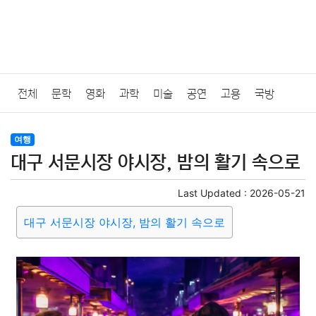
전체
문학
영화
과학
미술
공연
고용
국방
법률
음악
드라마
보험
연예인
만화
환경
보건
여행
대구 서문시장 야시장, 밤의 활기 속으로
질병
가요
방송
일상
주식
암호화폐
블록체인
Last Updated :
2026-05-21
결혼
육아
반려동물
패션
미용
증권
인테리어
대구 서문시장 야시장, 밤의 활기 속으로
요리
상품리뷰
원예
금융
게임
스포츠
사진
대출
자동차
취미
여행
맛집
IT
컴퓨터
기술