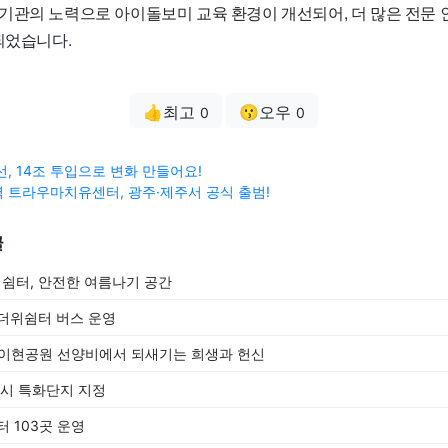
기관의 노력으로 아이돌보미 교육 환경이 개선되어, 더 많은 전문
되었습니다.
👍최고
😗오우
0
0
선, 14조 투입으로 변화 만들어요!
 트라우마치유센터, 광주·제주서 공식 출범!
글
쉼터, 안전한 여름나기 공간
더위쉼터 버스 운영
구 이현공원 선양비에서 되새기는 희생과 헌신
도시 특화단지 지정
 103곳 운영