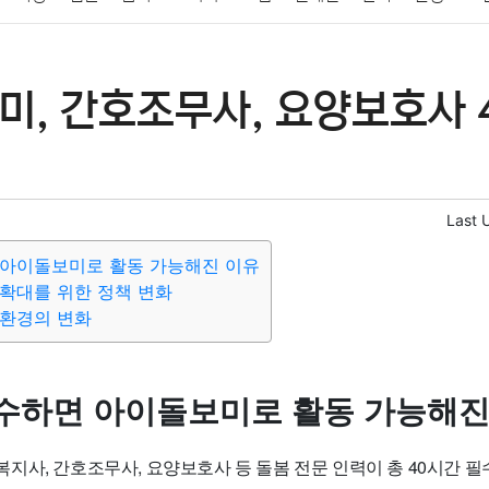
패션
미용
증권
인테리어
요리
상품리뷰
원예
금융
미, 간호조무사, 요양보호사 
정치
건강
의료
의학
경제
마케팅
부동산
외국어
Last 
 아이돌보미로 활동 가능해진 이유
확대를 위한 정책 변화
 환경의 변화
수하면 아이돌보미로 활동 가능해진
지사, 간호조무사, 요양보호사 등 돌봄 전문 인력이 총 40시간 