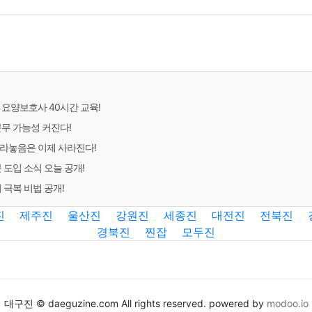
 요양보호사 40시간 교육!
근무 가능성 커진다!
라놓음은 이제 사라진다!
 도입 소식 오늘 공개!
 극복 비법 공개!
진
제주진
울산진
강원진
세종진
대전진
전북진
경북진
찐잡
모두진
대구진 © daeguzine.com All rights reserved. powered by
modoo.io