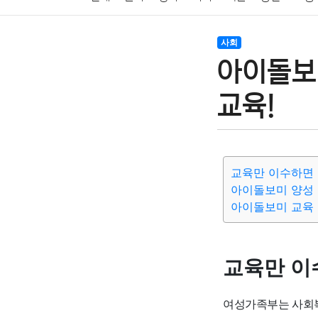
암호화폐
블록체인
결혼
육아
반려동물
사회
아이돌보
여행
맛집
IT
컴퓨터
기술
종교
사회
교육!
교육만 이수하면
아이돌보미 양성 
아이돌보미 교육
교육만 이
여성가족부는 사회복