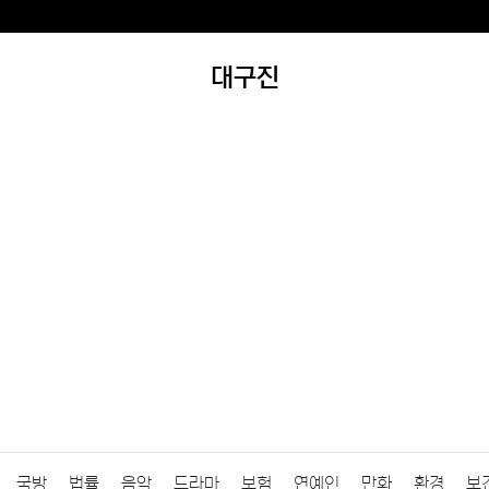
대구진
국방
법률
음악
드라마
보험
연예인
만화
환경
보