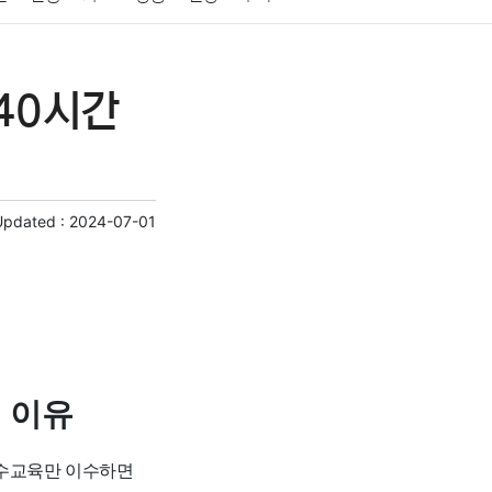
게임
스포츠
사진
대출
자동차
취미
40시간
교육
교통
생활
기타
Updated :
2024-07-01
 이유
필수교육만 이수하면