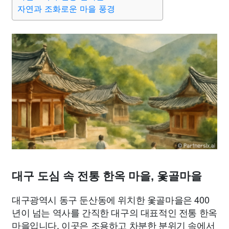
종교
사회
정치
건강
의료
의학
경제
마케팅
자연과 조화로운 마을 풍경
부동산
외국어
교육
교통
생활
기타
대구 도심 속 전통 한옥 마을, 옻골마을
대구광역시 동구 둔산동에 위치한 옻골마을은 400
년이 넘는 역사를 간직한 대구의 대표적인 전통 한옥
마을입니다. 이곳은 조용하고 차분한 분위기 속에서