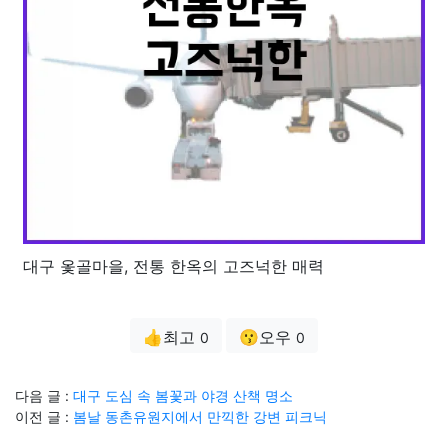
대구 옻골마을, 전통 한옥의 고즈넉한 매력
👍최고
😗오우
0
0
다음 글 :
대구 도심 속 봄꽃과 야경 산책 명소
이전 글 :
봄날 동촌유원지에서 만끽한 강변 피크닉