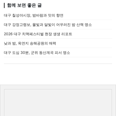
함께 보면 좋은 글
대구 칠성야시장, 밤바람과 맛의 향연
대구 강정고령보, 물빛과 달빛이 어우러진 밤 산책 명소
2026 대구 치맥페스티벌 현장 생생 리포트
낮과 밤, 옥연지 송해공원의 매력
대구 도심 30분, 군위 동산계곡 피서 명소