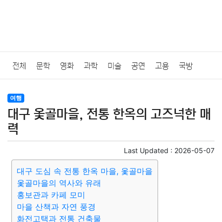
전체
문학
영화
과학
미술
공연
고용
국방
법률
음악
드라마
보험
연예인
만화
환경
보건
여행
대구 옻골마을, 전통 한옥의 고즈넉한 매
질병
가요
방송
일상
주식
암호화폐
블록체인
력
결혼
육아
반려동물
패션
미용
증권
인테리어
Last Updated :
2026-05-07
대구 도심 속 전통 한옥 마을, 옻골마을
요리
상품리뷰
원예
금융
게임
스포츠
사진
옻골마을의 역사와 유래
홍보관과 카페 모미
대출
자동차
취미
여행
맛집
IT
컴퓨터
기술
마을 산책과 자연 풍경
화전고택과 전통 건축물