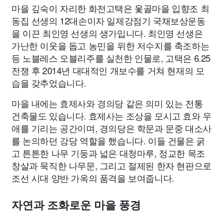
마을 깊숙이 자리한 화전고택은 옻골마을 입향조 최
동집 선생의 12대손이자 일제강점기 국채보상운동
을 이끈 최인영 선생의 생가입니다. 최인영 선생은
가난한 이웃을 돕고 농민을 위한 저수지를 축조하는
등 노블레스 오블리주를 실천한 인물로, 고택은 6.25
전쟁 후 2014년 대대적인 개보수를 거쳐 현재의 모
습을 갖추었습니다.
마을 내에는 효제사와 경의당 같은 의미 있는 전통
건축물도 있습니다. 효제사는 조상을 모시고 효와 우
애를 기리는 공간이며, 경의당은 학문과 문중 대소사
를 논의하던 강당 역할을 했습니다. 이들 건물은 굵
고 튼튼한 나무 기둥과 넓은 대청마루, 정교한 목조
창살과 묵직한 나무문, 그리고 절제된 한자 현판으로
조선 시대 양반 가옥의 품격을 보여줍니다.
자연과 조화로운 마을 풍경