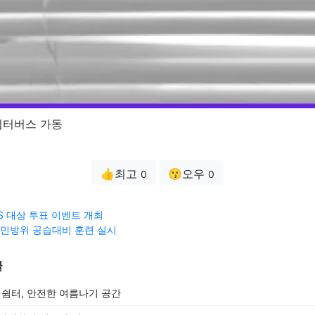
쉼터버스 가동
👍최고
😗오우
0
0
S 대상 투표 이벤트 개최
국 민방위 공습대비 훈련 실시
글
쉼터, 안전한 여름나기 공간