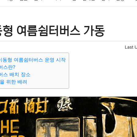
패션
미용
증권
인테리어
요리
상품리뷰
원예
금융
동형 여름쉼터버스 가동
정치
건강
의료
의학
경제
마케팅
부동산
외국어
Last 
 이동형 여름쉼터버스 운영 시작
버스란?
버스 배치 장소
을 위한 배려