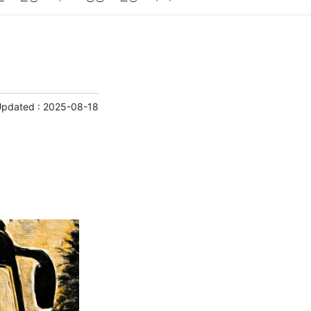
게임
스포츠
사진
대출
자동차
취미
교육
교통
생활
기타
Updated :
2025-08-18