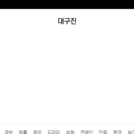
대구진
국방
법률
음악
드라마
보험
연예인
만화
환경
보