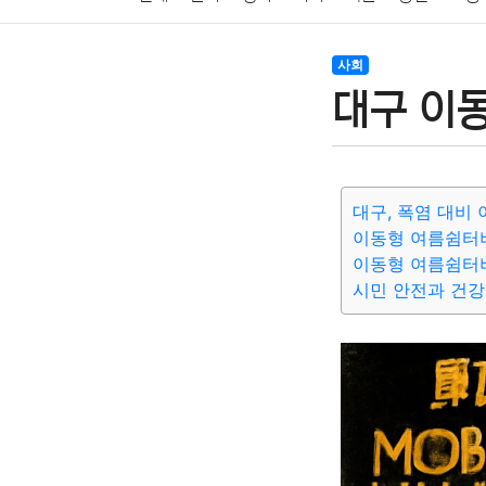
암호화폐
블록체인
결혼
육아
반려동물
사회
대구 이
여행
맛집
IT
컴퓨터
기술
종교
사회
대구, 폭염 대비
이동형 여름쉼터
이동형 여름쉼터
시민 안전과 건강