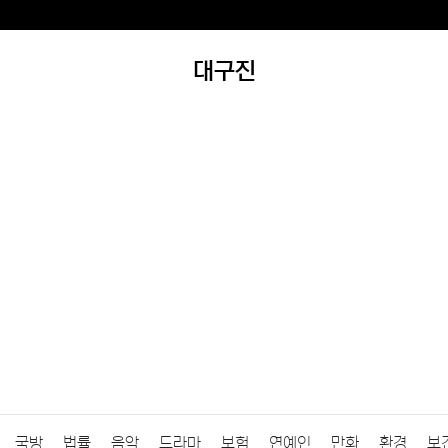
대구진
국방
법률
음악
드라마
보험
연예인
만화
환경
보