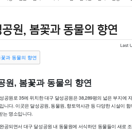
패션
미용
증권
인테리어
요리
상품리뷰
원예
금융
성공원, 봄꽃과 동물의 향연
정치
건강
의료
의학
경제
마케팅
부동산
외국어
Last 
봄꽃과 동물의 향연
공원, 봄꽃과 동물의 향연
공원로 35에 위치한 대구 달성공원은 38,289평의 넓은 부지에 
입니다. 이곳은 달성공원, 동물원, 향토역사관 등 다양한 시설이 함
받는 명소입니다.
완공되면서 대구 달성공원 내 동물원에 서식하던 동물들이 새로 