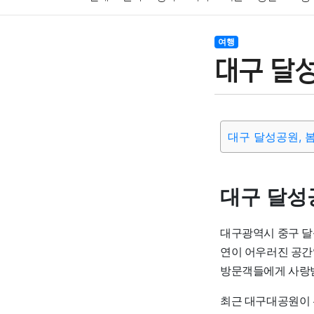
암호화폐
블록체인
결혼
육아
반려동물
여행
대구 달
여행
맛집
IT
컴퓨터
기술
종교
사회
대구 달성공원, 
대구 달성
대구광역시 중구 달성
연이 어우러진 공간
방문객들에게 사랑
최근 대구대공원이 