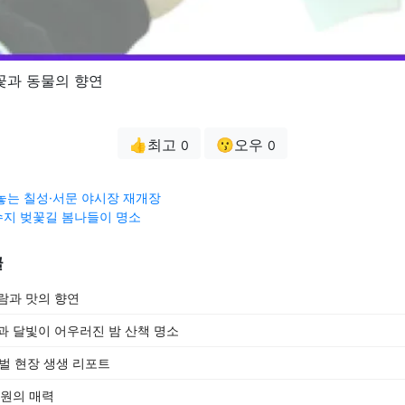
꽃과 동물의 향연
👍최고
😗오우
0
0
놓는 칠성·서문 야시장 재개장
지 벚꽃길 봄나들이 명소
글
람과 맛의 향연
과 달빛이 어우러진 밤 산책 명소
티벌 현장 생생 리포트
공원의 매력