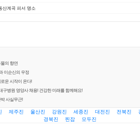
 동산계곡 피서 명소
동물의 향연
과 이순신의 우정
새로운 시작이 온다!
구병원 영양사 채용! 건강한 미래를 함께해요!
반박 사실무근!
진
제주진
울산진
강원진
세종진
대전진
전북진
경북진
찐잡
모두진