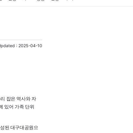
게임
스포츠
사진
대출
자동차
취미
교육
교통
생활
기타
Updated :
2025-04-10
자리 잡은 역사와 자
께 있어 가족 단위
조성된 대구대공원으