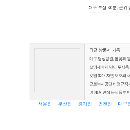
대구 도심 30분, 군위
최근 방문자 기록
대구 달성공원, 봄꽃과 
모명재에서 만난 두사충
갯벌 확대 자연 보호의 
근로복지공단 비정규직 대
벼 재배 면적 농식품부 
서울진
부산진
경기진
인천진
대구