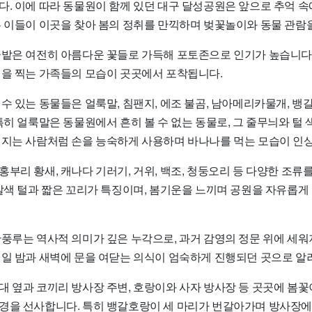
다. 이에 따라 동물원이 함께 있던 대구 달성공원은 앞으로 추억 속
은 이들이 이곳을 찾아 봄의 정취를 만끽하며 벚꽃놀이와 동물 관람
꽃밭은 여전히 아름다운 꽃들로 가득해 포토존으로 인기가 높습니다
진을 찍는 가족들의 모습이 곳곳에서 포착됩니다.
수 있는 동물들은 얼룩말, 침팬지, 에조 불곰, 남아메리카물개, 뱅갈
특히 얼룩말은 동물원에서 흔히 볼 수 없는 동물로, 그 줄무늬와 털
팬지는 사람처럼 손을 능숙하게 사용하며 바나나를 먹는 모습이 인
부리 황새, 캐나다 기러기, 거위, 백조, 청둥오리 등 다양한 조류
흑갈색 털과 짧은 꼬리가 특징이며, 봄기운을 느끼며 공원을 자유롭
관풍루는 역사적 의미가 깊은 누각으로, 과거 감영의 정문 위에 세워
매일 밤과 새벽에 문을 여닫는 의식이 엄숙하게 진행되던 곳으로 알
대 옆과 코끼리 방사장 주변, 호랑이와 사자 방사장 등 곳곳에 봄
경을 선사합니다. 특히 뱅갈호랑이 세 마리가 번갈아가며 방사장에