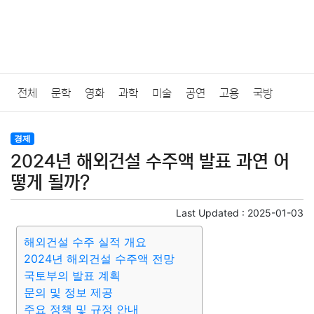
전체
문학
영화
과학
미술
공연
고용
국방
법률
음악
드라마
보험
연예인
만화
환경
보건
경제
2024년 해외건설 수주액 발표 과연 어
질병
가요
방송
일상
주식
암호화폐
블록체인
떻게 될까?
결혼
육아
반려동물
패션
미용
증권
인테리어
Last Updated :
2025-01-03
해외건설 수주 실적 개요
요리
상품리뷰
원예
금융
게임
스포츠
사진
2024년 해외건설 수주액 전망
국토부의 발표 계획
대출
자동차
취미
여행
맛집
IT
컴퓨터
기술
문의 및 정보 제공
주요 정책 및 규정 안내