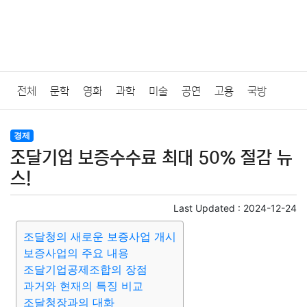
전체
문학
영화
과학
미술
공연
고용
국방
법률
음악
드라마
보험
연예인
만화
환경
보건
경제
조달기업 보증수수료 최대 50% 절감 뉴
질병
가요
방송
일상
주식
암호화폐
블록체인
스!
결혼
육아
반려동물
패션
미용
증권
인테리어
Last Updated :
2024-12-24
조달청의 새로운 보증사업 개시
요리
상품리뷰
원예
금융
게임
스포츠
사진
보증사업의 주요 내용
조달기업공제조합의 장점
대출
자동차
취미
여행
맛집
IT
컴퓨터
기술
과거와 현재의 특징 비교
조달청장과의 대화